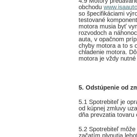
4.9 Motory predávané
obchodu
www.isaauto
so špecifikáciami výr
testované komponenty
motora musia byť vy
rozvodoch a náhonoc
auta, v opačnom prí
chyby motora a to s
chladenie motora. D
motora je vždy nutné 
5. Odstúpenie od z
5.1 Spotrebiteľ je o
od kúpnej zmluvy uzav
dňa prevzatia tovaru
5.2 Spotrebiteľ môže 
začatím plynutia leh