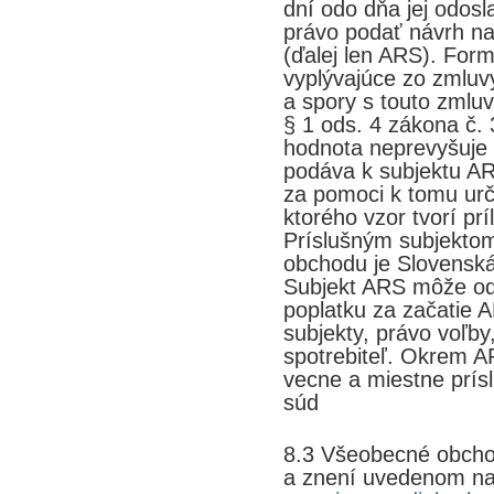
dní odo dňa jej odosl
právo podať návrh na 
(ďalej len ARS). For
vyplývajúce zo zmlu
a spory s touto zmlu
§ 1 ods. 4 zákona č. 
hodnota neprevyšuje
podáva k subjektu AR
za pomoci k tomu urč
ktorého vzor tvorí pr
Príslušným subjekto
obchodu je Slovenská
Subjekt ARS môže od
poplatku za začatie 
subjekty, právo voľb
spotrebiteľ. Okrem A
vecne a miestne prís
súd
8.3 Všeobecné obcho
a znení uvedenom na 