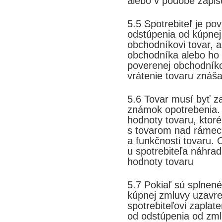
alebo v podobe zápis
5.5 Spotrebiteľ je po
odstúpenia od kúpnej 
obchodníkovi tovar, a
obchodníka alebo ho
poverenej obchodníko
vrátenie tovaru znáša
5.6 Tovar musí byť z
známok opotrebenia. 
hodnoty tovaru, ktor
s tovarom nad rámec 
a funkčnosti tovaru. 
u spotrebiteľa náhra
hodnoty tovaru
5.7 Pokiaľ sú splnen
kúpnej zmluvy uzavret
spotrebiteľovi zaplat
od odstúpenia od zm