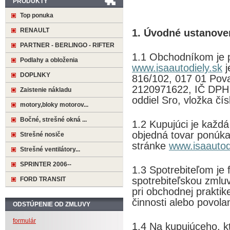
PRODUKTY
Top ponuka
RENAULT
1. Úvodné ustanove
PARTNER - BERLINGO - RIFTER
1.1 Obchodníkom je 
Podlahy a obloženia
www.isaautodiely.sk
j
DOPLNKY
816/102, 017 01 Pov
2120971622, IČ DPH
Zaistenie nákladu
oddiel Sro, vložka čí
motory,bloky motorov...
Bočné, strešné okná ...
1.2 Kupujúci je každá
objedná tovar ponúka
Strešné nosiče
stránke
www.isaautod
Strešné ventilátory...
SPRINTER 2006--
1.3 Spotrebiteľom je f
spotrebiteľskou zmlu
FORD TRANSIT
pri obchodnej praktik
činnosti alebo povola
ODSTÚPENIE OD ZMLUVY
formulár
1.4 Na kupujúceho, k