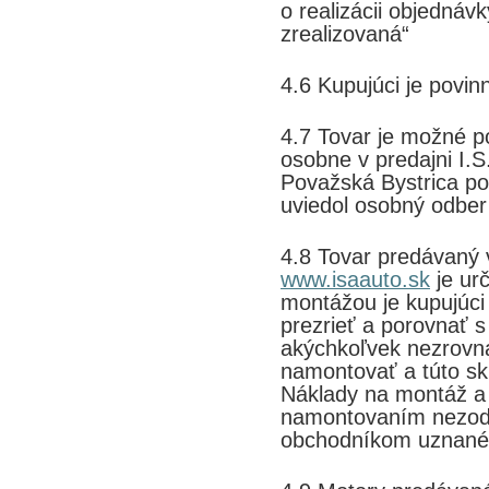
o realizácii objedná
zrealizovaná“
4.6 Kupujúci je povin
4.7 Tovar je možné 
osobne v predajni I.
Považská Bystrica po
uviedol osobný odber
4.8 Tovar predávaný
www.isaauto.sk
je ur
montážou je kupujúci
prezrieť a porovnať 
akýchkoľvek nezrovna
namontovať a túto sk
Náklady na montáž a 
namontovaním nezod
obchodníkom uznané