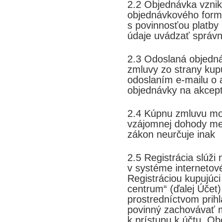
2.2 Objednávka vzni
objednávkového form
s povinnosťou platby 
údaje uvádzať správn
2.3 Odoslaná objedná
zmluvy zo strany kup
odoslaním e-mailu o 
objednávky na akcep
2.4 Kúpnu zmluvu mož
vzájomnej dohody me
zákon neurčuje inak
2.5 Registrácia slúži
v systéme interneto
Registráciou kupujúc
centrum“ (ďalej Účet)
prostredníctvom prih
povinný zachovávať m
k prístupu k účtu. O