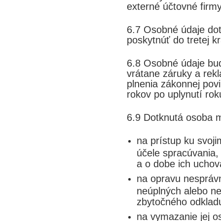
externé účtovné firmy,
6.7 Osobné údaje do
poskytnúť do tretej k
6.8 Osobné údaje bu
vrátane záruky a re
plnenia zákonnej pov
rokov po uplynutí rok
6.9 Dotknutá osoba 
na prístup ku svoj
účele spracúvania,
a o dobe ich uchov
na opravu nespráv
neúplných alebo n
zbytočného odklad
na vymazanie jej o