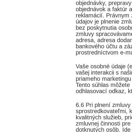
objednávky, prepravy
objednávok a faktúr 
reklamácií. Právnym
údajov je plnenie zml
bez poskytnutia osobn
zmluvy spracovávame 
adresa, adresa dodania
bankového účtu a zá
prostredníctvom e-ma
Vaše osobné údaje (e
vašej interakcii s na
priameho marketingu
Tento súhlas môžete 
odhlasovací odkaz, k
6.6 Pri plnení zmluv
sprostredkovateľmi, 
kvalitných služieb, pr
zmluvnej činnosti pr
dotknutých osôb. Ide 