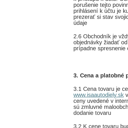
porušenie tejto povin
prihlásení k účtu je
prezerať si stav svoj
údaje
2.6 Obchodník je vžd
objednávky žiadať od
prípadne spresneni
3. Cena a platobné
3.1 Cena tovaru je c
www.isaautodiely.sk
v
ceny uvedené v inte
sú zmluvné maloobch
dodanie tovaru
3.2 K cene tovaru bu