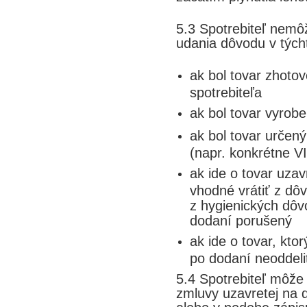
5.3 Spotrebiteľ nemô
udania dôvodu v tých
ak bol tovar zhoto
spotrebiteľa
ak bol tovar vyrob
ak bol tovar určený
(napr. konkrétne V
ak ide o tovar uzav
vhodné vrátiť z dô
z hygienických dôv
dodaní porušený
ak ide o tovar, kt
po dodaní neoddel
5.4 Spotrebiteľ môže
zmluvy uzavretej na d