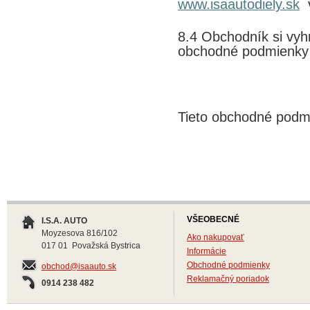
www.isaautodiely.sk
v
8.4 Obchodník si vy
obchodné podmienky
Tieto obchodné podm
VŠEOBECNÉ
I.S.A. AUTO
Moyzesova 816/102
Ako nakupovať
017 01 Považská Bystrica
Informácie
Obchodné podmienky
obchod@isaauto.sk
Reklamačný poriadok
0914 238 482