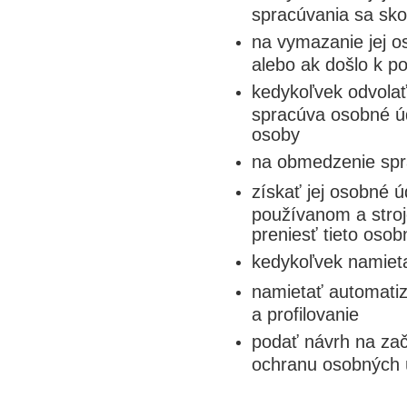
spracúvania sa sko
na vymazanie jej o
alebo ak došlo k p
kedykoľvek odvola
spracúva osobné úd
osoby
na obmedzenie spr
získať jej osobné 
používanom a stroj
preniesť tieto oso
kedykoľvek namieta
namietať automatiz
a profilovanie
podať návrh na zač
ochranu osobných 