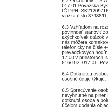
6.2 Obchodník: I.S.A
017 01 Považská Bys
IČ DPH SK2120971622
vložka číslo 37988/R
6.3 Vzhľadom na roz
povinnosť stanoviť z
akýchkoľvek otázok v
nás môžete kontakto
telefonicky na čísle
prevádzkových hodín
17:00 v priestoroch 
816/102, 017 01 Pov
6.4 Dotknutou osobou 
osobné údaje týkajú.
6.5 Spracúvanie osob
nevyhnutné na plneni
dotknutá osoba a bol
účelom dodania objed