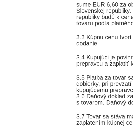
sume EUR 6,60 za ob
Slovenskej republiky
republiky budú k cen
tovaru podľa platnéh
3.3 Kúpnu cenu tvorí
dodanie
3.4 Kupujúci je povin
prepravcu a zaplatiť
3.5 Platba za tovar s
dobierky, pri prevzatí
kupujúcemu prepravc
3.6 Daňový doklad z
s tovarom. Daňový dok
3.7 Tovar sa stáva 
zaplatením kúpnej ce