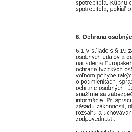
spotrebiteľa. Kúpnu c
spotrebiteľa, pokiaľ o
6. Ochrana osobnýc
6.1 V súlade s § 19 
osobných údajov a do
nariadenia Európske
ochrane fyzických os
voľnom pohybe takýc
o podmienkach sprac
ochrane osobných úd
snažíme sa zabezpeči
informácie. Pri spra
zásadu zákonnosti, o
rozsahu a uchovávania
zodpovednosti.