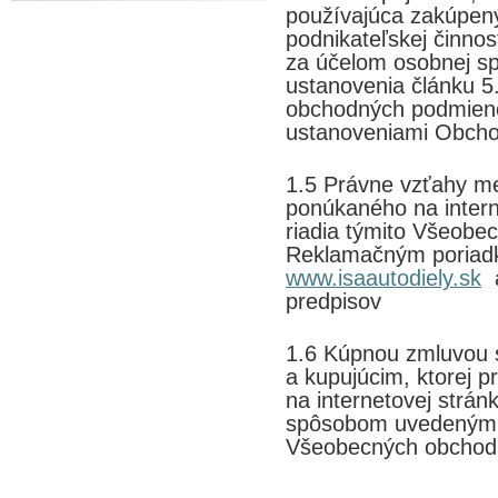
používajúca zakúpený
podnikateľskej činnos
za účelom osobnej sp
ustanovenia článku 
obchodných podmieno
ustanoveniami Obch
1.5 Právne vzťahy m
ponúkaného na intern
riadia týmito Všeob
Reklamačným poriad
www.isaautodiely.sk
a
predpisov
1.6 Kúpnou zmluvou 
a kupujúcim, ktorej 
na internetovej strán
spôsobom uvedeným v
Všeobecných obchod