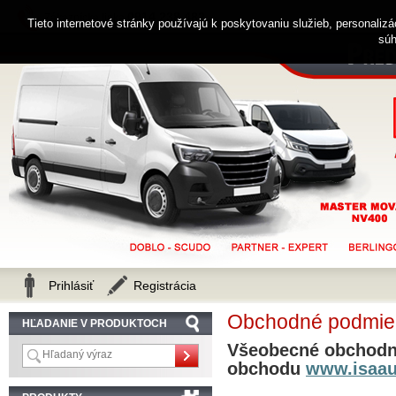
0914 238 482
Zákaznícka linka
Tieto internetové stránky používajú k poskytovaniu služieb, personaliz
súh
Prihlásiť
Registrácia
Obchodné podmie
HĽADANIE V PRODUKTOCH
Všeobecné obchodn
obchodu
www.isaau