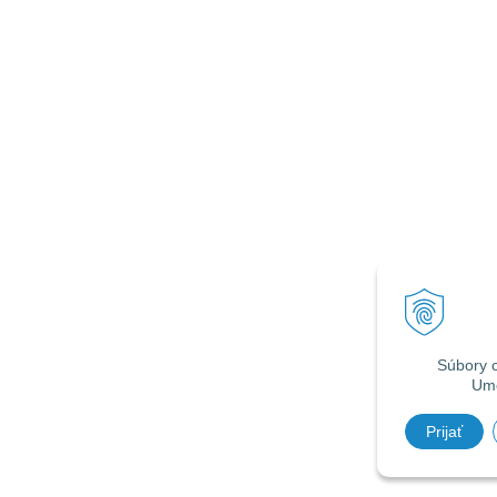
Súbory c
Umo
Prijať