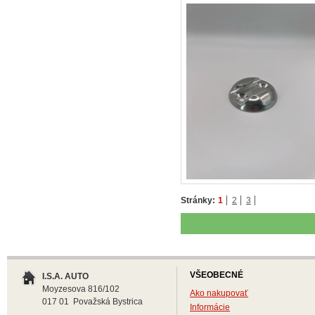
Stránky:
1
2
3
VŠEOBECNÉ
I.S.A. AUTO
Moyzesova 816/102
Ako nakupovať
017 01 Považská Bystrica
Informácie