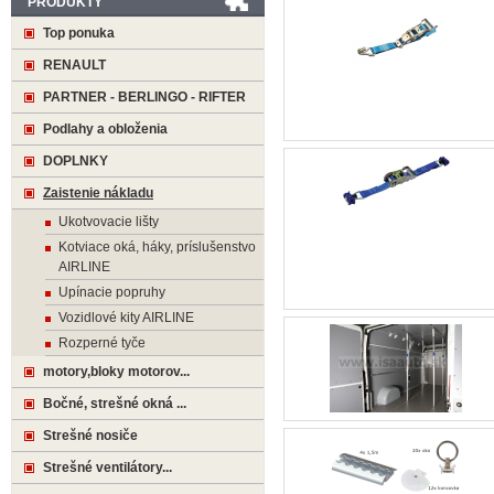
PRODUKTY
Top ponuka
RENAULT
PARTNER - BERLINGO - RIFTER
Podlahy a obloženia
DOPLNKY
Zaistenie nákladu
Ukotvovacie lišty
Kotviace oká, háky, príslušenstvo
AIRLINE
Upínacie popruhy
Vozidlové kity AIRLINE
Rozperné tyče
motory,bloky motorov...
Bočné, strešné okná ...
Strešné nosiče
Strešné ventilátory...