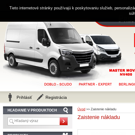
0914 238 482
Zákaznícka linka
Tieto internetové stránky používajú k poskytovaniu služieb, personaliz
súh
Prihlásiť
Registrácia
Úvod
>>
Zaistenie nákladu
HĽADANIE V PRODUKTOCH
Zaistenie nákladu