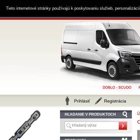
0914 238 482
Zákaznícka linka
Tieto internetové stránky používajú k poskytovaniu služieb, personalizác
Prihlásiť
Registrácia
Ú
HĽADANIE V PRODUKTOCH
O