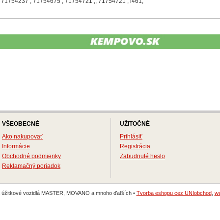
71754237 , 71754675 , 71754721 ,, 71754721 , l461,
VŠEOBECNÉ
UŽITOČNÉ
Ako nakupovať
Prihlásiť
Informácie
Registrácia
Obchodné podmienky
Zabudnuté heslo
Reklamačný poriadok
na úžitkové vozidlá MASTER, MOVANO a mnoho ďaľších •
Tvorba eshopu cez UNIobchod
,
we