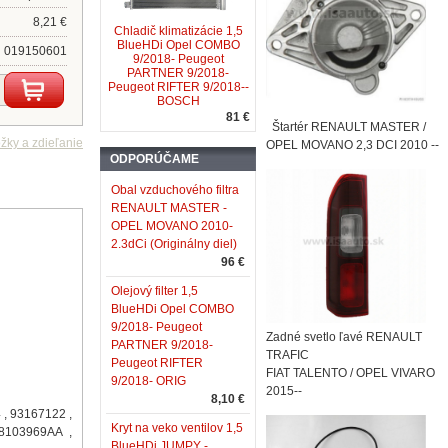
8,21 €
Chladič klimatizácie 1,5
BlueHDi Opel COMBO
019150601
9/2018- Peugeot
PARTNER 9/2018-
Peugeot RIFTER 9/2018--
BOSCH
81 €
Štartér RENAULT MASTER /
OPEL MOVANO 2,3 DCI 2010 --
ODPORÚČAME
Obal vzduchového filtra
RENAULT MASTER -
OPEL MOVANO 2010-
2.3dCi (Originálny diel)
96 €
Olejový filter 1,5
BlueHDi Opel COMBO
9/2018- Peugeot
Zadné svetlo ľavé RENAULT
PARTNER 9/2018-
TRAFIC
Peugeot RIFTER
FIAT TALENTO / OPEL VIVARO
9/2018- ORIG
2015--
8,10 €
 , 93167122 ,
Kryt na veko ventilov 1,5
8103969AA ,
BlueHDi JUMPY -