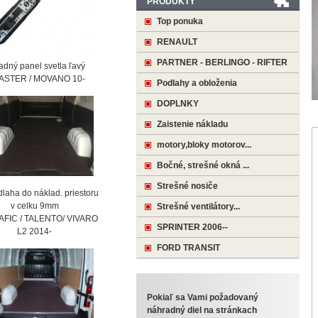
PRODUKTY
Top ponuka
RENAULT
PARTNER - BERLINGO - RIFTER
ný panel svetla ľavý
STER / MOVANO 10-
Podlahy a obloženia
DOPLNKY
Zaistenie nákladu
motory,bloky motorov...
Bočné, strešné okná ...
Strešné nosiče
laha do náklad. priestoru
 celku 9mm
Strešné ventilátory...
AFIC / TALENTO/ VIVARO
SPRINTER 2006--
2 2014-
FORD TRANSIT
Pokiaľ sa Vami požadovaný
náhradný diel na stránkach