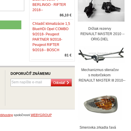
BERLINGO - RIFTER
2018--
86,10 €
Chladič klimatizácie 1,5
Držiak rezervy
BlueHDi Opel COMBO
RENAULT MASTER 2010 --
9/2018- Peugeot
ORIG.DIEL
PARTNER 9/2018-
Peugeot RIFTER
9/2018-- BOSCH
81 €
Mechanizmus stieračov
DOPORUČIŤ ZNÁMEMU
s motorčekom
RENAULT MASTER III 2010--
bhosting
spoločnosti
WEBYGROUP
Smerovka zrkadla ľavá