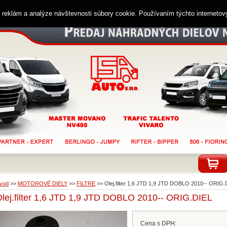
ií reklám a analýze návštevnosti súbory cookie. Používaním týchto interneto
vod
>>
MOTOROVÉ DIELY
>>
FILTRE
>>
Olej.filter 1,6 JTD 1,9 JTD DOBLO 2010-- ORIG.
lej.filter 1,6 JTD 1,9 JTD DOBLO 2010-- ORIG.DIEL
Cena s DPH: