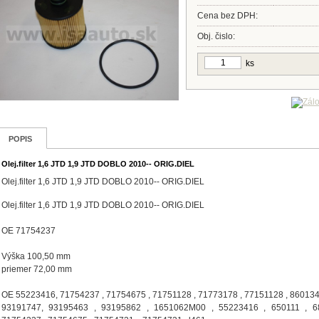
Cena bez DPH:
Obj. čislo:
ks
POPIS
Olej.filter 1,6 JTD 1,9 JTD DOBLO 2010-- ORIG.DIEL
Olej.filter 1,6 JTD 1,9 JTD DOBLO 2010-- ORIG.DIEL
Olej.filter 1,6 JTD 1,9 JTD DOBLO 2010-- ORIG.DIEL
OE 71754237
Výška 100,50 mm
priemer 72,00 mm
OE 55223416, 71754237 , 71754675 , 71751128 , 71773178 , 77151128 , 860134
93191747, 93195463 , 93195862 , 1651062M00 , 55223416 , 650111 , 6