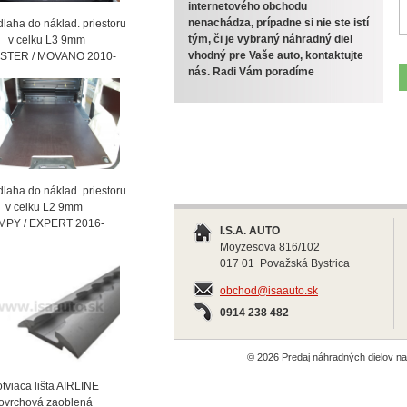
internetového obchodu
nenachádza, prípadne si nie ste istí
laha do náklad. priestoru
tým, či je vybraný náhradný diel
celku L3 9mm
vhodný pre Vaše auto, kontaktujte
STER / MOVANO 2010-
nás. Radi Vám poradíme
laha do náklad. priestoru
celku L2 9mm
MPY / EXPERT 2016-
I.S.A. AUTO
Moyzesova 816/102
017 01 Považská Bystrica
obchod@isaauto.sk
0914 238 482
© 2026 Predaj náhradných dielov 
viaca lišta AIRLINE
vrchová zaoblená