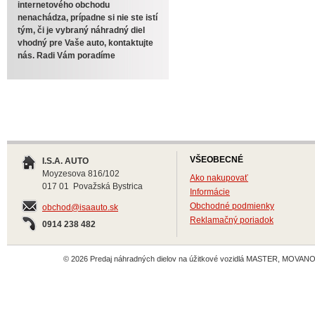
internetového obchodu
nenachádza, prípadne si nie ste istí
tým, či je vybraný náhradný diel
vhodný pre Vaše auto, kontaktujte
nás. Radi Vám poradíme
VŠEOBECNÉ
I.S.A. AUTO
Moyzesova 816/102
Ako nakupovať
017 01 Považská Bystrica
Informácie
Obchodné podmienky
obchod@isaauto.sk
Reklamačný poriadok
0914 238 482
© 2026 Predaj náhradných dielov na úžitkové vozidlá MASTER, MOVANO