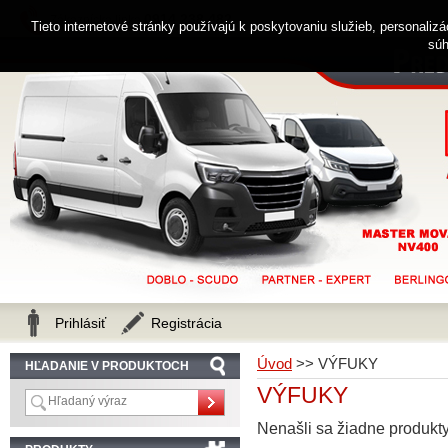
0914 238 482
Zákaznícka linka
Tieto internetové stránky používajú k poskytovaniu služieb, personaliz
súh
Prihlásiť
Registrácia
Úvod
>>
VÝFUKY
HĽADANIE V PRODUKTOCH
VÝFUKY
Nenašli sa žiadne produkty