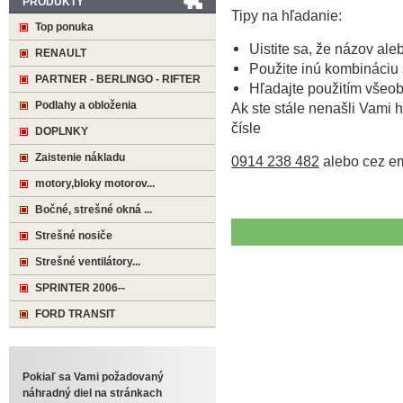
PRODUKTY
Tipy na hľadanie:
Top ponuka
Uistite sa, že názov ale
RENAULT
Použite inú kombináciu 
PARTNER - BERLINGO - RIFTER
Hľadajte použitím všeo
Podlahy a obloženia
Ak ste stále nenašli Vami h
čísle
DOPLNKY
Zaistenie nákladu
0914 238 482
alebo cez e
motory,bloky motorov...
Bočné, strešné okná ...
Strešné nosiče
Strešné ventilátory...
SPRINTER 2006--
FORD TRANSIT
Pokiaľ sa Vami požadovaný
náhradný diel na stránkach