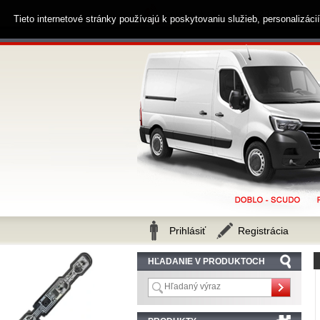
0914 238 482
Zákaznícka linka
Tieto internetové stránky používajú k poskytovaniu služieb, personalizác
Prihlásiť
Registrácia
HĽADANIE V PRODUKTOCH