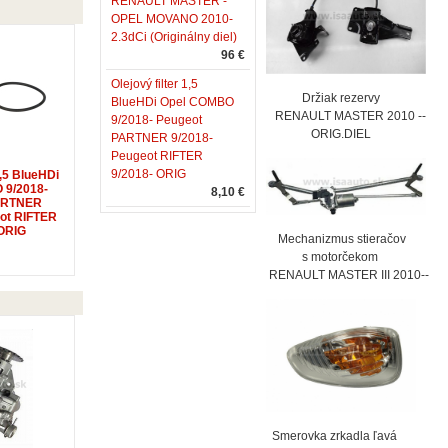
RENAULT MASTER -
OPEL MOVANO 2010-
2.3dCi (Originálny diel)
96 €
Olejový filter 1,5
Držiak rezervy
BlueHDi Opel COMBO
RENAULT MASTER 2010 --
9/2018- Peugeot
ORIG.DIEL
PARTNER 9/2018-
Peugeot RIFTER
9/2018- ORIG
1,5 BlueHDi
 9/2018-
8,10 €
ARTNER
eot RIFTER
 ORIG
Mechanizmus stieračov
s motorčekom
RENAULT MASTER III 2010--
Smerovka zrkadla ľavá