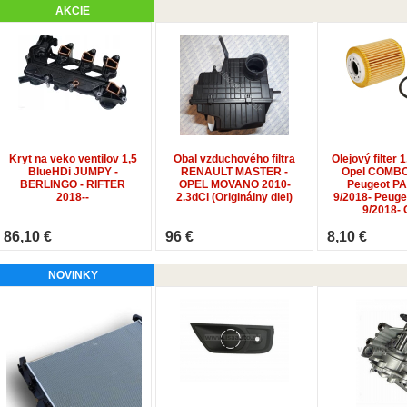
AKCIE
Kryt na veko ventilov 1,5
Obal vzduchového filtra
Olejový filter 
BlueHDi JUMPY -
RENAULT MASTER -
Opel COMBO
BERLINGO - RIFTER
OPEL MOVANO 2010-
Peugeot P
2018--
2.3dCi (Originálny diel)
9/2018- Peug
9/2018-
86,10 €
96 €
8,10 €
NOVINKY