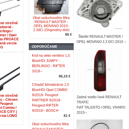
Obal vzduchového filtra
RENAULT MASTER -
ne strešné
OPEL MOVANO 2010-
ieborné -
2.3dCi (Originálny diel)
rlingo /
96 €
ner / Opel
Štartér RENAULT MASTER /
ota PROACE
OPEL MOVANO 2,3 DCI 2010 --
žená verzia
ODPORÚČAME
NG
Kryt na veko ventilov 1,5
BlueHDi JUMPY -
BERLINGO - RIFTER
2018--
86,10 €
Chladič klimatizácie 1,5
BlueHDi Opel COMBO
9/2018- Peugeot
ne strešné
Zadné svetlo ľavé RENAULT
j – Citroen
PARTNER 9/2018-
TRAFIC
 Peugeot
Peugeot RIFTER
FIAT TALENTO / OPEL VIVARO
el Combo /
9/2018-- BOSCH
CE CITY |
2015--
erzia LONG
81 €
Obal vzduchového filtra