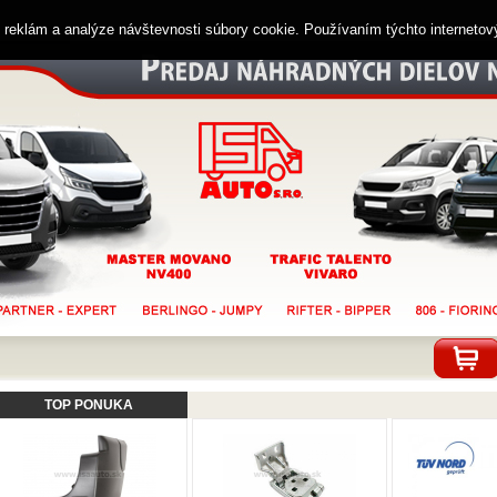
ií reklám a analýze návštevnosti súbory cookie. Používaním týchto interneto
TOP PONUKA