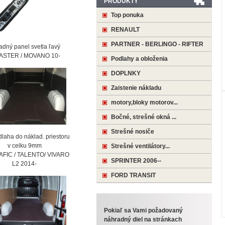
PRODUKTY
Top ponuka
RENAULT
PARTNER - BERLINGO - RIFTER
ný panel svetla ľavý
STER / MOVANO 10-
Podlahy a obloženia
DOPLNKY
Zaistenie nákladu
motory,bloky motorov...
Bočné, strešné okná ...
Strešné nosiče
laha do náklad. priestoru
 celku 9mm
Strešné ventilátory...
AFIC / TALENTO/ VIVARO
SPRINTER 2006--
2 2014-
FORD TRANSIT
Pokiaľ sa Vami požadovaný
náhradný diel na stránkach