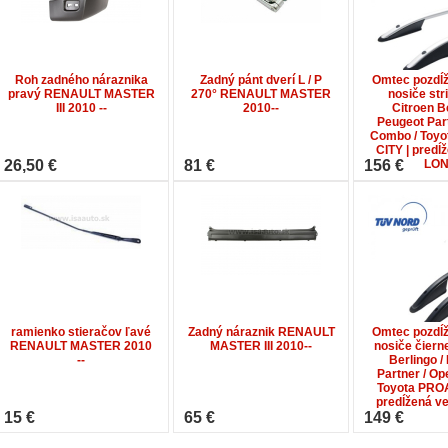
Roh zadného náraznika
Zadný pánt dverí L / P
Omtec pozdĺž
pravý RENAULT MASTER
270° RENAULT MASTER
nosiče str
III 2010 --
2010--
Citroen Be
Peugeot Part
Combo / Toy
CITY | predĺ
26,50 €
81 €
156 €
LO
ramienko stieračov ľavé
Zadný náraznik RENAULT
Omtec pozdĺž
RENAULT MASTER 2010
MASTER III 2010--
nosiče čierne
--
Berlingo /
Partner / Op
Toyota PROA
predĺžená v
15 €
65 €
149 €