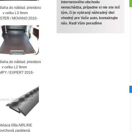
internetového obchodu
nenachádza, prípadne si nie ste istí
laha do náklad. priestoru
tým, či je vybraný náhradný diel
celku L3 9mm
vhodný pre Vaše auto, kontaktujte
STER / MOVANO 2010-
nás. Radi Vám poradíme
laha do náklad. priestoru
celku L2 9mm
MPY / EXPERT 2016-
viaca lišta AIRLINE
vrchová zaoblená