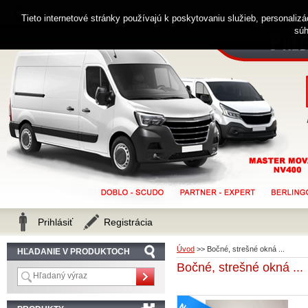
0914 238 482
Zákaznícka linka
Tieto internetové stránky používajú k poskytovaniu služieb, personaliz
súh
Prihlásiť
Registrácia
Úvod
>>
Bočné, strešné okná ...
HĽADANIE V PRODUKTOCH
Bočné, strešné okná ...