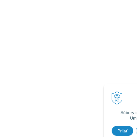
Súbory c
Umo
Prijať