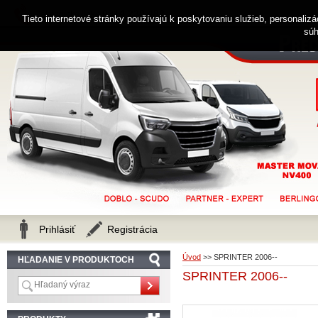
0914 238 482
Zákaznícka linka
Tieto internetové stránky používajú k poskytovaniu služieb, personaliz
súh
Prihlásiť
Registrácia
Úvod
>>
SPRINTER 2006--
HĽADANIE V PRODUKTOCH
SPRINTER 2006--