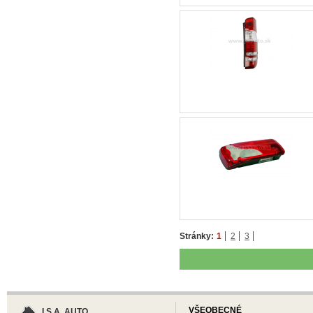
Stránky:
1
2
3
VŠEOBECNÉ
I.S.A. AUTO