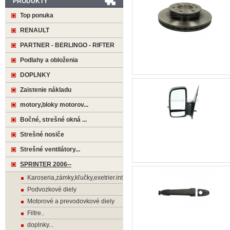
PRODUKTY
Top ponuka
RENAULT
PARTNER - BERLINGO - RIFTER
Podlahy a obloženia
DOPLNKY
Zaistenie nákladu
motory,bloky motorov...
Bočné, strešné okná ...
Strešné nosiče
Strešné ventilátory...
SPRINTER 2006--
Karoseria,zámky,kľučky,exetrier.interier
Podvozkové diely
Motorové a prevodovkové diely
Filtre..
doplnky...