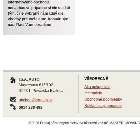
internetového obchodu
nenachádza, prípadne si nie ste istí
tým, či je vybraný náhradný diel
vhodný pre Vaše auto, kontaktujte
nás. Radi Vám poradíme
VŠEOBECNÉ
I.S.A. AUTO
Moyzesova 816/102
Ako nakupovať
017 01 Považská Bystrica
Informácie
Obchodné podmienky
obchod@isaauto.sk
Reklamačný poriadok
0914 238 482
© 2026 Predaj náhradných dielov na úžitkové vozidlá MASTER, MOVANO