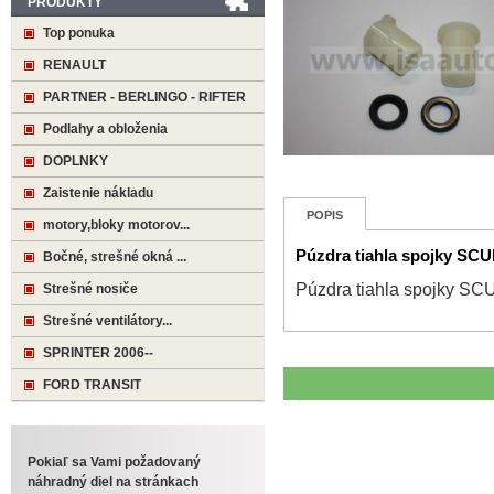
PRODUKTY
Top ponuka
RENAULT
PARTNER - BERLINGO - RIFTER
Podlahy a obloženia
DOPLNKY
Zaistenie nákladu
POPIS
motory,bloky motorov...
Púzdra tiahla spojky 
Bočné, strešné okná ...
Púzdra tiahla spojky
Strešné nosiče
Strešné ventilátory...
SPRINTER 2006--
FORD TRANSIT
Pokiaľ sa Vami požadovaný
náhradný diel na stránkach