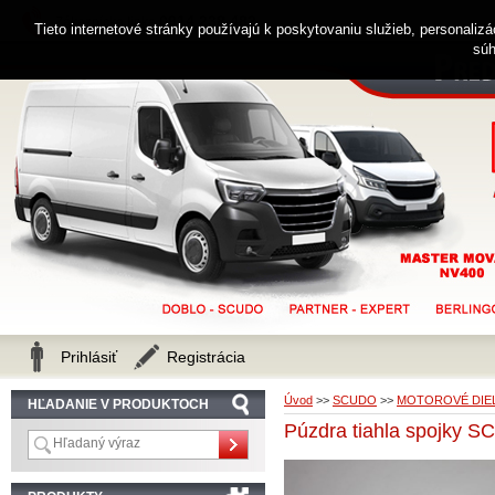
0914 238 482
Zákaznícka linka
Tieto internetové stránky používajú k poskytovaniu služieb, personaliz
súh
Prihlásiť
Registrácia
Úvod
>>
SCUDO
>>
MOTOROVÉ DIE
HĽADANIE V PRODUKTOCH
Púzdra tiahla spojk