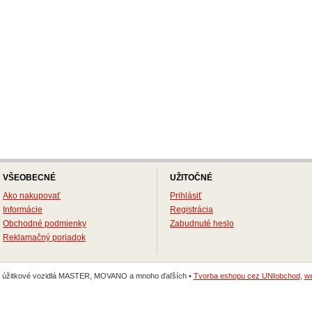
VŠEOBECNÉ
UŽITOČNÉ
Ako nakupovať
Prihlásiť
Informácie
Registrácia
Obchodné podmienky
Zabudnuté heslo
Reklamačný poriadok
na úžitkové vozidlá MASTER, MOVANO a mnoho ďaľších •
Tvorba eshopu cez UNIobchod
,
we