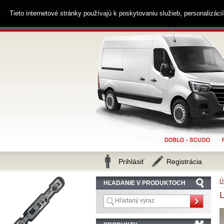
0914 238 482
Zákaznícka linka
Tieto internetové stránky používajú k poskytovaniu služieb, personalizác
Prihlásiť
Registrácia
Ú
HĽADANIE V PRODUKTOCH