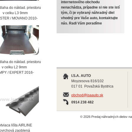
internetového obchodu
nenachádza, prípadne si nie ste istí
laha do náklad. priestoru
tým, či je vybraný náhradný diel
celku L3 9mm
vhodný pre Vaše auto, kontaktujte
STER / MOVANO 2010-
nás. Radi Vám poradíme
laha do náklad. priestoru
celku L2 9mm
MPY / EXPERT 2016-
I.S.A. AUTO
Moyzesova 816/102
017 01 Považská Bystrica
obchod@isaauto.sk
0914 238 482
© 2026 Predaj náhradných dielov 
viaca lišta AIRLINE
vrchová zaoblená