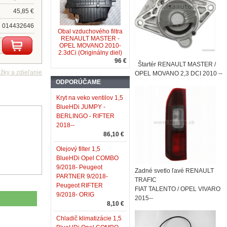
45,85 €
014432646
Obal vzduchového filtra
RENAULT MASTER -
OPEL MOVANO 2010-
2.3dCi (Originálny diel)
96 €
Štartér RENAULT MASTER /
OPEL MOVANO 2,3 DCI 2010 --
ODPORÚČAME
Kryt na veko ventilov 1,5
BlueHDi JUMPY -
BERLINGO - RIFTER
2018--
86,10 €
Olejový filter 1,5
BlueHDi Opel COMBO
9/2018- Peugeot
Zadné svetlo ľavé RENAULT
PARTNER 9/2018-
TRAFIC
Peugeot RIFTER
FIAT TALENTO / OPEL VIVARO
9/2018- ORIG
2015--
8,10 €
Chladič klimatizácie 1,5