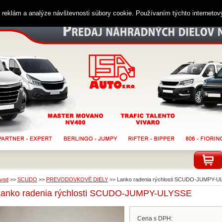
ií reklám a analýze návštevnosti súbory cookie. Používaním týchto interneto
vod
>>
SCUDO
>>
PREVODOVKOVÉ DIELY
>>
Lanko radenia rýchlosti SCUDO-JUMPY-
Lanko radenia rýchlosti SCUDO-JUMPY-ULYSSE
Cena s DPH: