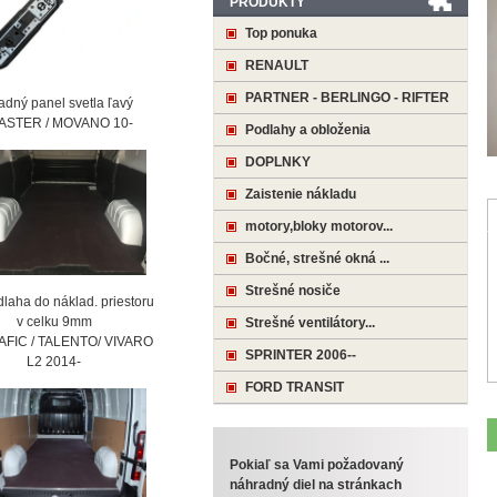
PRODUKTY
Top ponuka
RENAULT
PARTNER - BERLINGO - RIFTER
ný panel svetla ľavý
STER / MOVANO 10-
Podlahy a obloženia
DOPLNKY
Zaistenie nákladu
motory,bloky motorov...
Bočné, strešné okná ...
Strešné nosiče
laha do náklad. priestoru
 celku 9mm
Strešné ventilátory...
AFIC / TALENTO/ VIVARO
SPRINTER 2006--
2 2014-
FORD TRANSIT
Pokiaľ sa Vami požadovaný
náhradný diel na stránkach