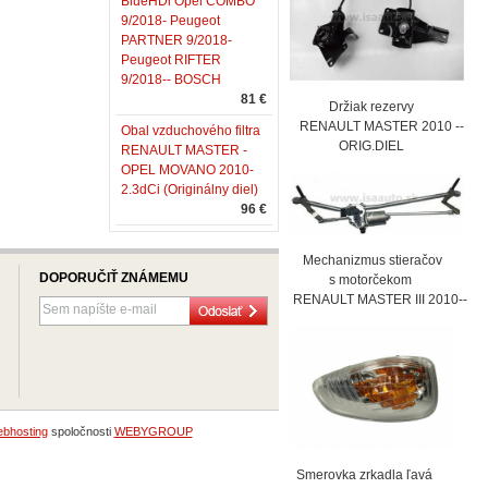
BlueHDi Opel COMBO
9/2018- Peugeot
PARTNER 9/2018-
Peugeot RIFTER
9/2018-- BOSCH
81 €
Držiak rezervy
RENAULT MASTER 2010 --
Obal vzduchového filtra
ORIG.DIEL
RENAULT MASTER -
OPEL MOVANO 2010-
2.3dCi (Originálny diel)
96 €
Mechanizmus stieračov
DOPORUČIŤ ZNÁMEMU
s motorčekom
RENAULT MASTER III 2010--
bhosting
spoločnosti
WEBYGROUP
Smerovka zrkadla ľavá