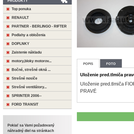
PRODUKTY
Top ponuka
RENAULT
PARTNER - BERLINGO - RIFTER
Podlahy a obloženia
DOPLNKY
Zaistenie nákladu
motory,bloky motorov...
POPIS
FOTO
Bočné, strešné okná ...
Uloženie pred.tlmiča pr
Strešné nosiče
Uloženie pred.tlmiča F
Strešné ventilátory...
PRAVÉ
SPRINTER 2006--
FORD TRANSIT
Pokiaľ sa Vami požadovaný
náhradný diel na stránkach