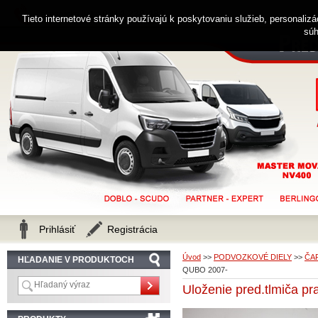
0914 238 482
Zákaznícka linka
Tieto internetové stránky používajú k poskytovaniu služieb, personaliz
súh
Prihlásiť
Registrácia
Úvod
>>
PODVOZKOVÉ DIELY
>>
ČA
HĽADANIE V PRODUKTOCH
QUBO 2007-
Uloženie pred.tlmiča 