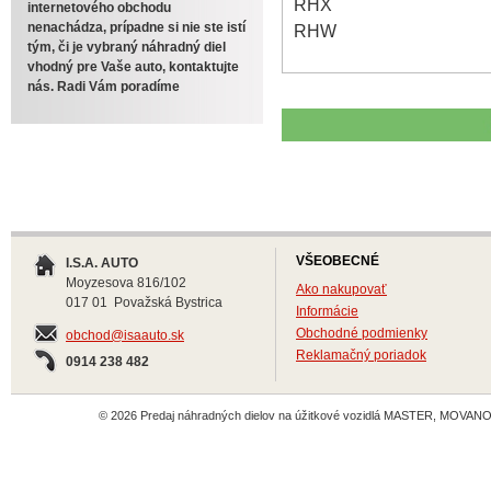
RHX
internetového obchodu
nenachádza, prípadne si nie ste istí
RHW
tým, či je vybraný náhradný diel
vhodný pre Vaše auto, kontaktujte
nás. Radi Vám poradíme
VŠEOBECNÉ
I.S.A. AUTO
Moyzesova 816/102
Ako nakupovať
017 01 Považská Bystrica
Informácie
Obchodné podmienky
obchod@isaauto.sk
Reklamačný poriadok
0914 238 482
© 2026 Predaj náhradných dielov na úžitkové vozidlá MASTER, MOVANO