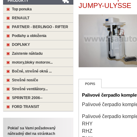
PRODUKTY
JUMPY-ULYSSE
Top ponuka
RENAULT
PARTNER - BERLINGO - RIFTER
Podlahy a obloženia
DOPLNKY
Zaistenie nákladu
motory,bloky motorov...
Bočné, strešné okná ...
Strešné nosiče
POPIS
Strešné ventilátory...
Palivové čerpadlo komp
SPRINTER 2006--
Palivové čerpadlo kom
FORD TRANSIT
Palivové čerpadlo kom
RHY
Pokiaľ sa Vami požadovaný
RHZ
náhradný diel na stránkach