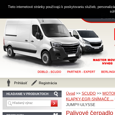
0914 238 482
Zákaznícka linka
Tieto internetové stránky používajú k poskytovaniu služieb, personaliz
súh
Prihlásiť
Registrácia
Úvod
>>
SCUDO
>>
MOTOR
HĽADANIE V PRODUKTOCH
KLAPKY-EGR-SNÍMAČE ...
JUMPY-ULYSSE
Palivové čerpadlo