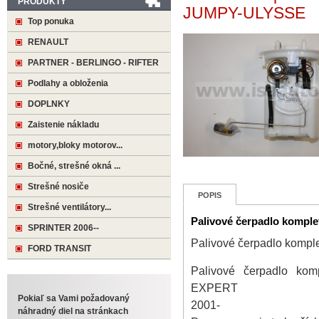
PRODUKTY
JUMPY-ULYSSE
Top ponuka
RENAULT
PARTNER - BERLINGO - RIFTER
Podlahy a obloženia
DOPLNKY
Zaistenie nákladu
motory,bloky motorov...
Bočné, strešné okná ...
Strešné nosiče
POPIS
Strešné ventilátory...
Palivové čerpadlo komp
SPRINTER 2006--
Palivové čerpadlo kom
FORD TRANSIT
Palivové čerpadlo ko
EXPERT
Pokiaľ sa Vami požadovaný
2001-
náhradný diel na stránkach