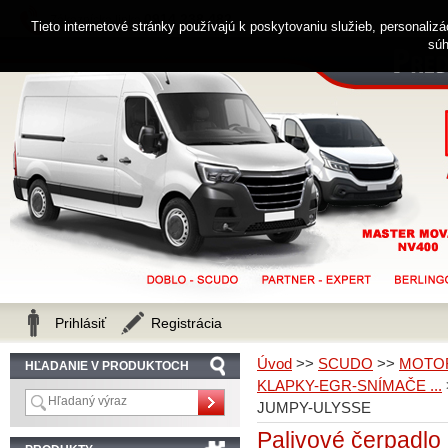
0914 238 482
Zákaznícka linka
Tieto internetové stránky používajú k poskytovaniu služieb, personaliz
súh
Prihlásiť
Registrácia
Úvod
>>
SCUDO
>>
MOTOR
HĽADANIE V PRODUKTOCH
KLAPKY-EGR-SNÍMAČE ...
JUMPY-ULYSSE
Palivové čerpadlo