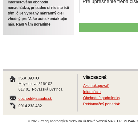
Pre upresnenie treba čísl
internetového obchodu
nenachádza, prípadne si nie ste istí
tým, či je vybraný náhradný diel
vhodný pre Vaše auto, kontaktujte
nás. Radi Vám poradíme
VŠEOBECNÉ
I.S.A. AUTO
Moyzesova 816/102
Ako nakupovať
017 01 Považská Bystrica
Informácie
Obchodné podmienky
obchod@isaauto.sk
Reklamačný poriadok
0914 238 482
© 2026 Predaj náhradných dielov na úžitkové vozidlá MASTER, MOVANO