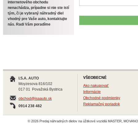
internetového obchodu
nenachádza, prípadne si nie ste istí
tým, či je vybraný náhradný diel
vhodný pre Vaše auto, kontaktujte
nás. Radi Vám poradíme
VŠEOBECNÉ
I.S.A. AUTO
Moyzesova 816/102
Ako nakupovať
017 01 Považská Bystrica
Informácie
Obchodné podmienky
obchod@isaauto.sk
Reklamačný poriadok
0914 238 482
© 2026 Predaj náhradných dielov na úžitkové vozidlá MASTER, MOVANO