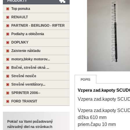
PRODUKTY
Top ponuka
RENAULT
PARTNER - BERLINGO - RIFTER
Podlahy a obloženia
DOPLNKY
Zaistenie nákladu
motory,bloky motorov...
Bočné, strešné okná ...
Strešné nosiče
POPIS
Strešné ventilátory...
Vzpera zad.kapoty SCUD
SPRINTER 2006--
Vzpera zad.kapoty SCU
FORD TRANSIT
Vzpera zad.kapoty SCU
dlžka 610 mm
Pokiaľ sa Vami požadovaný
priem.čapu 10 mm
náhradný diel na stránkach