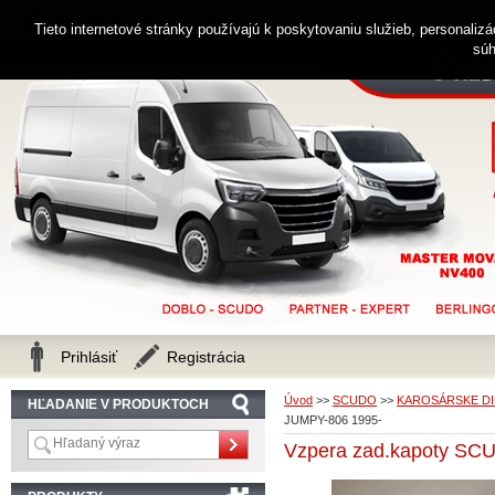
0914 238 482
Zákaznícka linka
Tieto internetové stránky používajú k poskytovaniu služieb, personaliz
súh
Prihlásiť
Registrácia
Úvod
>>
SCUDO
>>
KAROSÁRSKE DI
HĽADANIE V PRODUKTOCH
JUMPY-806 1995-
Vzpera zad.kapoty SC