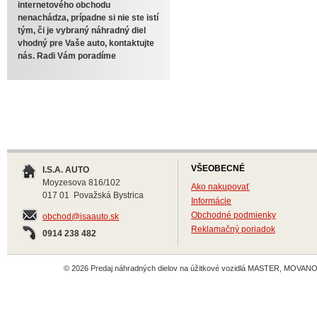
internetového obchodu
nenachádza, prípadne si nie ste istí
tým, či je vybraný náhradný diel
vhodný pre Vaše auto, kontaktujte
nás. Radi Vám poradíme
VŠEOBECNÉ
I.S.A. AUTO
Moyzesova 816/102
Ako nakupovať
017 01 Považská Bystrica
Informácie
Obchodné podmienky
obchod@isaauto.sk
Reklamačný poriadok
0914 238 482
© 2026 Predaj náhradných dielov na úžitkové vozidlá MASTER, MOVANO