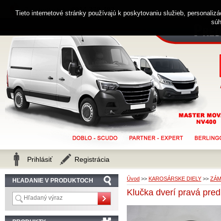
0914 238 482
Zákaznícka linka
Tieto internetové stránky používajú k poskytovaniu služieb, personaliz
súh
Prihlásiť
Registrácia
Úvod
>>
KAROSÁRSKE DIELY
>>
ZÁM
HĽADANIE V PRODUKTOCH
Klučka dverí pravá pr