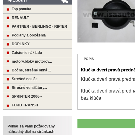
PRODUKTY
Top ponuka
RENAULT
PARTNER - BERLINGO - RIFTER
Podlahy a obloženia
DOPLNKY
Zaistenie nákladu
POPIS
motory,bloky motorov...
Klučka dverí pravá pred
Bočné, strešné okná ...
Klučka dverí pravá pre
Strešné nosiče
Strešné ventilátory...
Klučka dverí pravá pre
SPRINTER 2006--
bez klúča
FORD TRANSIT
Pokiaľ sa Vami požadovaný
náhradný diel na stránkach