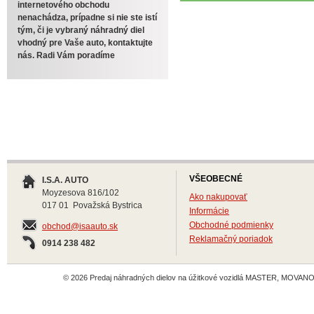
internetového obchodu
nenachádza, prípadne si nie ste istí
tým, či je vybraný náhradný diel
vhodný pre Vaše auto, kontaktujte
nás. Radi Vám poradíme
VŠEOBECNÉ
I.S.A. AUTO
Moyzesova 816/102
Ako nakupovať
017 01 Považská Bystrica
Informácie
Obchodné podmienky
obchod@isaauto.sk
Reklamačný poriadok
0914 238 482
© 2026 Predaj náhradných dielov na úžitkové vozidlá MASTER, MOVANO