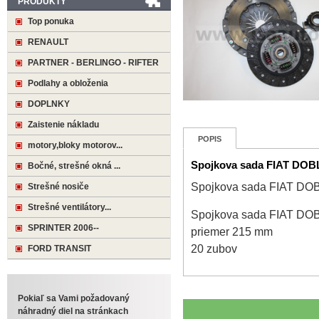
PRODUKTY
Top ponuka
RENAULT
PARTNER - BERLINGO - RIFTER
Podlahy a obloženia
DOPLNKY
Zaistenie nákladu
POPIS
motory,bloky motorov...
Spojkova sada FIAT DOBL
Bočné, strešné okná ...
Spojkova sada FIAT DOB
Strešné nosiče
Strešné ventilátory...
Spojkova sada FIAT DOB
SPRINTER 2006--
priemer 215 mm
20 zubov
FORD TRANSIT
Pokiaľ sa Vami požadovaný
náhradný diel na stránkach