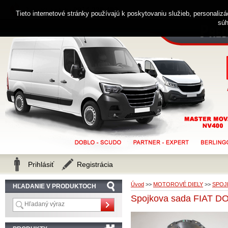
0914 238 482
Zákaznícka linka
Tieto internetové stránky používajú k poskytovaniu služieb, personaliz
súh
Prihlásiť
Registrácia
Úvod
>>
MOTOROVÉ DIELY
>>
SPOJ
HĽADANIE V PRODUKTOCH
Spojkova sada FIAT DO