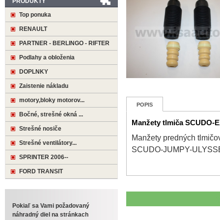
PRODUKTY
Top ponuka
RENAULT
PARTNER - BERLINGO - RIFTER
Podlahy a obloženia
DOPLNKY
Zaistenie nákladu
motory,bloky motorov...
POPIS
Bočné, strešné okná ...
Manžety tlmiča SCUDO-
Strešné nosiče
Manžety predných tlmičo
Strešné ventilátory...
SCUDO-JUMPY-ULYSSE
SPRINTER 2006--
FORD TRANSIT
Pokiaľ sa Vami požadovaný
náhradný diel na stránkach