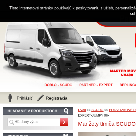
0914 238 482
Zákaznícka linka
Tieto internetové stránky používajú k poskytovaniu služieb, personaliz
súh
Prihlásiť
Registrácia
Úvod
>>
SCUDO
>>
PODVOZKOVÉ D
HĽADANIE V PRODUKTOCH
EXPERT-JUMPY 96-
Manžety tlmiča SCUD