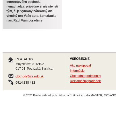
internetového obchodu
nenachádza, prípadne si nie ste istí
tým, či je vybraný náhradný diel
vhodný pre Vaše auto, kontaktujte
nás. Radi Vám poradíme
VŠEOBECNÉ
I.S.A. AUTO
Moyzesova 816/102
Ako nakupovať
017 01 Považská Bystrica
Informácie
Obchodné podmienky
obchod@isaauto.sk
Reklamačný poriadok
0914 238 482
© 2026 Predaj náhradných dielov na úžitkové vozidlá MASTER, MOVANO