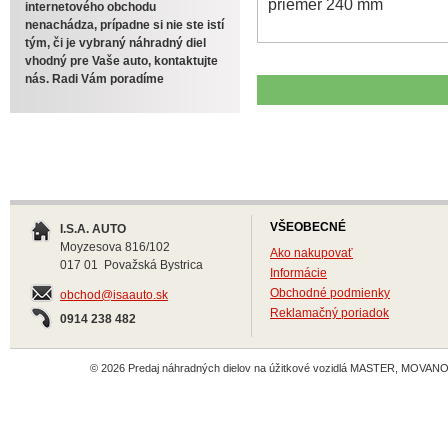
priemer 240 mm
internetového obchodu
nenachádza, prípadne si nie ste istí
tým, či je vybraný náhradný diel
vhodný pre Vaše auto, kontaktujte
nás. Radi Vám poradíme
VŠEOBECNÉ
I.S.A. AUTO
Moyzesova 816/102
Ako nakupovať
017 01 Považská Bystrica
Informácie
Obchodné podmienky
obchod@isaauto.sk
Reklamačný poriadok
0914 238 482
© 2026 Predaj náhradných dielov na úžitkové vozidlá MASTER, MOVANO