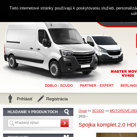
0914 238 482
Zákaznícka linka
Tieto internetové stránky používajú k poskytovaniu služieb, personaliz
súh
Prihlásiť
Registrácia
Úvod
>>
SCUDO
>>
MOTOROVÉ DIE
HĽADANIE V PRODUKTOCH
2011--
Spojka komplet.2,0 H