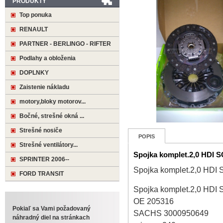
PRODUKTY
Top ponuka
RENAULT
PARTNER - BERLINGO - RIFTER
Podlahy a obloženia
DOPLNKY
Zaistenie nákladu
motory,bloky motorov...
Bočné, strešné okná ...
Strešné nosiče
POPIS
Strešné ventilátory...
Spojka komplet.2,0 HDI
SPRINTER 2006--
Spojka komplet.2,0 HD
FORD TRANSIT
Spojka komplet.2,0 HD
OE 205316
Pokiaľ sa Vami požadovaný
SACHS 3000950649
náhradný diel na stránkach