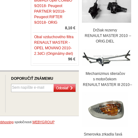
BlueHDi Opel COMBO
9/2018- Peugeot
PARTNER 9/2018-
Peugeot RIFTER
9/2018- ORIG
8,10 €
Držiak rezervy
RENAULT MASTER 2010 --
Obal vzduchového filtra
ORIG.DIEL
RENAULT MASTER -
OPEL MOVANO 2010-
2.3dCi (Originálny diel)
96 €
Mechanizmus stieračov
DOPORUČIŤ ZNÁMEMU
s motorčekom
RENAULT MASTER III 2010--
bhosting
spoločnosti
WEBYGROUP
Smerovka zrkadla ľavá