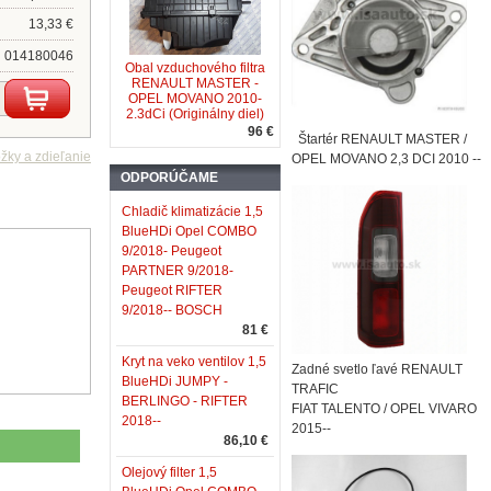
13,33 €
014180046
Obal vzduchového filtra
RENAULT MASTER -
OPEL MOVANO 2010-
2.3dCi (Originálny diel)
96 €
Štartér RENAULT MASTER /
OPEL MOVANO 2,3 DCI 2010 --
ODPORÚČAME
Chladič klimatizácie 1,5
BlueHDi Opel COMBO
9/2018- Peugeot
PARTNER 9/2018-
Peugeot RIFTER
9/2018-- BOSCH
81 €
Kryt na veko ventilov 1,5
Zadné svetlo ľavé RENAULT
BlueHDi JUMPY -
TRAFIC
BERLINGO - RIFTER
FIAT TALENTO / OPEL VIVARO
2018--
2015--
86,10 €
Olejový filter 1,5