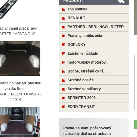
PRODUKTY
Top ponuka
RENAULT
PARTNER - BERLINGO - RIFTER
ný panel svetla ľavý
STER / MOVANO 10-
Podlahy a obloženia
DOPLNKY
Zaistenie nákladu
motory,bloky motorov...
Bočné, strešné okná ...
Strešné nosiče
laha do náklad. priestoru
 celku 9mm
Strešné ventilátory...
AFIC / TALENTO/ VIVARO
SPRINTER 2006--
2 2014-
FORD TRANSIT
Pokiaľ sa Vami požadovaný
náhradný diel na stránkach