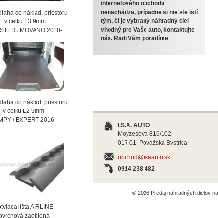
internetového obchodu
nenachádza, prípadne si nie ste istí
laha do náklad. priestoru
tým, či je vybraný náhradný diel
celku L3 9mm
vhodný pre Vaše auto, kontaktujte
STER / MOVANO 2010-
nás. Radi Vám poradíme
laha do náklad. priestoru
celku L2 9mm
MPY / EXPERT 2016-
I.S.A. AUTO
Moyzesova 816/102
017 01 Považská Bystrica
obchod@isaauto.sk
0914 238 482
© 2026 Predaj náhradných dielov 
viaca lišta AIRLINE
vrchová zaoblená