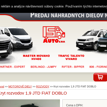
ií reklám a analýze návštevnosti súbory cookie. Používaním týchto interneto
vod
>>
MOTOROVÉ DIELY
>>
ROZVODY
>>
Kryt rozvodov 1,9 JTD FIAT DOBLO
Kryt rozvodov 1,9 JTD FIAT DOBLO
Cena s DPH: