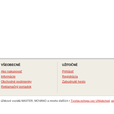
VŠEOBECNÉ
UŽITOČNÉ
Ako nakupovať
Prihlásiť
Informácie
Registrácia
Obchodné podmienky
Zabudnuté heslo
Reklamačný poriadok
na úžitkové vozidlá MASTER, MOVANO a mnoho ďaľších •
Tvorba eshopu cez UNIobchod
,
we