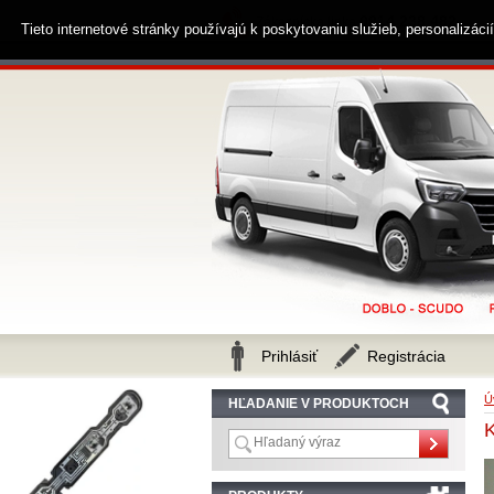
0914 238 482
Zákaznícka linka
Tieto internetové stránky používajú k poskytovaniu služieb, personalizác
Prihlásiť
Registrácia
Ú
HĽADANIE V PRODUKTOCH