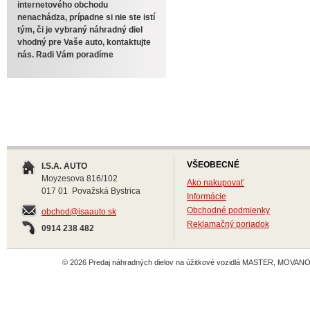
internetového obchodu
nenachádza, prípadne si nie ste istí
tým, či je vybraný náhradný diel
vhodný pre Vaše auto, kontaktujte
nás. Radi Vám poradíme
VŠEOBECNÉ
I.S.A. AUTO
Moyzesova 816/102
Ako nakupovať
017 01 Považská Bystrica
Informácie
Obchodné podmienky
obchod@isaauto.sk
Reklamačný poriadok
0914 238 482
© 2026 Predaj náhradných dielov na úžitkové vozidlá MASTER, MOVANO