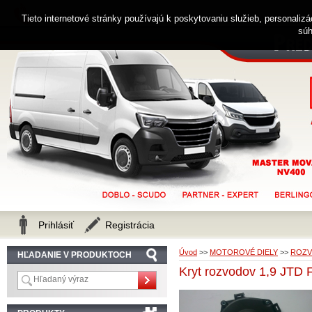
0914 238 482
Zákaznícka linka
Tieto internetové stránky používajú k poskytovaniu služieb, personaliz
súh
Prihlásiť
Registrácia
Úvod
>>
MOTOROVÉ DIELY
>>
ROZ
HĽADANIE V PRODUKTOCH
Kryt rozvodov 1,9 JTD