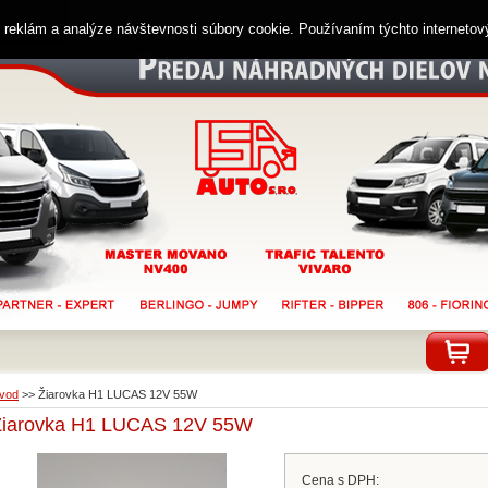
ií reklám a analýze návštevnosti súbory cookie. Používaním týchto interneto
vod
>>
Žiarovka H1 LUCAS 12V 55W
Žiarovka H1 LUCAS 12V 55W
Cena s DPH: