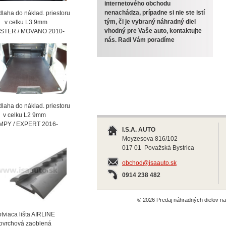
internetového obchodu
nenachádza, prípadne si nie ste istí
laha do náklad. priestoru
tým, či je vybraný náhradný diel
celku L3 9mm
vhodný pre Vaše auto, kontaktujte
STER / MOVANO 2010-
nás. Radi Vám poradíme
laha do náklad. priestoru
celku L2 9mm
MPY / EXPERT 2016-
I.S.A. AUTO
Moyzesova 816/102
017 01 Považská Bystrica
obchod@isaauto.sk
0914 238 482
© 2026 Predaj náhradných dielov 
viaca lišta AIRLINE
vrchová zaoblená