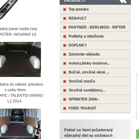
PRODUKTY
Top ponuka
RENAULT
PARTNER - BERLINGO - RIFTER
ný panel svetla ľavý
STER / MOVANO 10-
Podlahy a obloženia
DOPLNKY
Zaistenie nákladu
motory,bloky motorov...
Bočné, strešné okná ...
Strešné nosiče
laha do náklad. priestoru
 celku 9mm
Strešné ventilátory...
AFIC / TALENTO/ VIVARO
SPRINTER 2006--
2 2014-
FORD TRANSIT
Pokiaľ sa Vami požadovaný
náhradný diel na stránkach