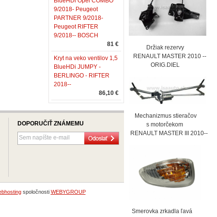
BlueHDi Opel COMBO
9/2018- Peugeot
PARTNER 9/2018-
Peugeot RIFTER
9/2018-- BOSCH
81 €
Držiak rezervy
RENAULT MASTER 2010 --
Kryt na veko ventilov 1,5
ORIG.DIEL
BlueHDi JUMPY -
BERLINGO - RIFTER
2018--
86,10 €
Mechanizmus stieračov
DOPORUČIŤ ZNÁMEMU
s motorčekom
RENAULT MASTER III 2010--
bhosting
spoločnosti
WEBYGROUP
Smerovka zrkadla ľavá