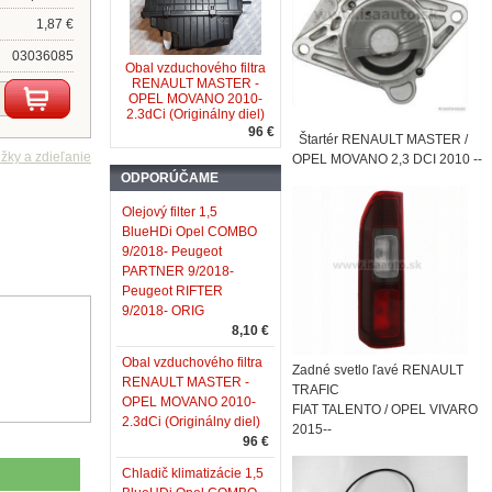
1,87 €
03036085
Obal vzduchového filtra
RENAULT MASTER -
OPEL MOVANO 2010-
2.3dCi (Originálny diel)
96 €
Štartér RENAULT MASTER /
OPEL MOVANO 2,3 DCI 2010 --
ODPORÚČAME
Olejový filter 1,5
BlueHDi Opel COMBO
9/2018- Peugeot
PARTNER 9/2018-
Peugeot RIFTER
9/2018- ORIG
8,10 €
Obal vzduchového filtra
Zadné svetlo ľavé RENAULT
RENAULT MASTER -
TRAFIC
OPEL MOVANO 2010-
FIAT TALENTO / OPEL VIVARO
2.3dCi (Originálny diel)
2015--
96 €
Chladič klimatizácie 1,5