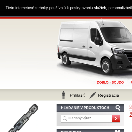
0914 238 482
Zákaznícka linka
Tieto internetové stránky používajú k poskytovaniu služieb, personalizác
Prihlásiť
Registrácia
Ú
HĽADANIE V PRODUKTOCH