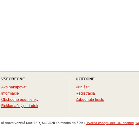
VŠEOBECNÉ
UŽITOČNÉ
Ako nakupovať
Prihlásiť
Informácie
Registrácia
Obchodné podmienky
Zabudnuté heslo
Reklamačný poriadok
na úžitkové vozidlá MASTER, MOVANO a mnoho ďaľších •
Tvorba eshopu cez UNIobchod
,
we