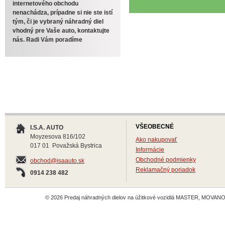
internetového obchodu
nenachádza, prípadne si nie ste istí
tým, či je vybraný náhradný diel
vhodný pre Vaše auto, kontaktujte
nás. Radi Vám poradíme
VŠEOBECNÉ
I.S.A. AUTO
Moyzesova 816/102
Ako nakupovať
017 01 Považská Bystrica
Informácie
Obchodné podmienky
obchod@isaauto.sk
Reklamačný poriadok
0914 238 482
© 2026 Predaj náhradných dielov na úžitkové vozidlá MASTER, MOVANO