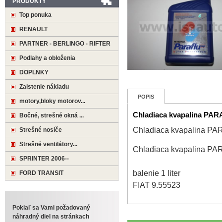
PRODUKTY
Top ponuka
RENAULT
PARTNER - BERLINGO - RIFTER
Podlahy a obloženia
DOPLNKY
Zaistenie nákladu
POPIS
motory,bloky motorov...
Chladiaca kvapalina PAR
Bočné, strešné okná ...
Chladiaca kvapalina PA
Strešné nosiče
Strešné ventilátory...
Chladiaca kvapalina PA
SPRINTER 2006--
balenie 1 liter
FORD TRANSIT
FIAT 9.55523
Pokiaľ sa Vami požadovaný
náhradný diel na stránkach