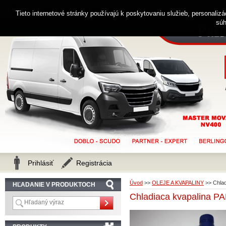
0914 238 482
Zákaznícka linka
Tieto internetové stránky používajú k poskytovaniu služieb, personaliz
súh
Prihlásiť
Registrácia
Úvod
>>
OLEJE A KVAPALINY
>>
Chla
HĽADANIE V PRODUKTOCH
Chladiaca kvapalina P