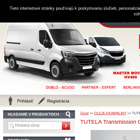
0914 238 482
Zákaznícka linka
Tieto internetové stránky používajú k poskytovaniu služieb, personaliz
súh
Prihlásiť
Registrácia
Úvod
>>
OLEJE A KVAPALINY
>>
TUTE
HĽADANIE V PRODUKTOCH
TUTELA Transmission 