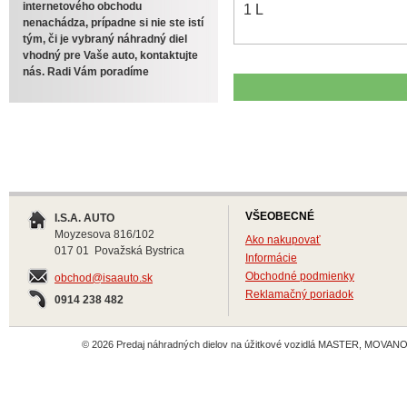
internetového obchodu
1 L
nenachádza, prípadne si nie ste istí
tým, či je vybraný náhradný diel
vhodný pre Vaše auto, kontaktujte
nás. Radi Vám poradíme
VŠEOBECNÉ
I.S.A. AUTO
Moyzesova 816/102
Ako nakupovať
017 01 Považská Bystrica
Informácie
Obchodné podmienky
obchod@isaauto.sk
Reklamačný poriadok
0914 238 482
© 2026 Predaj náhradných dielov na úžitkové vozidlá MASTER, MOVANO