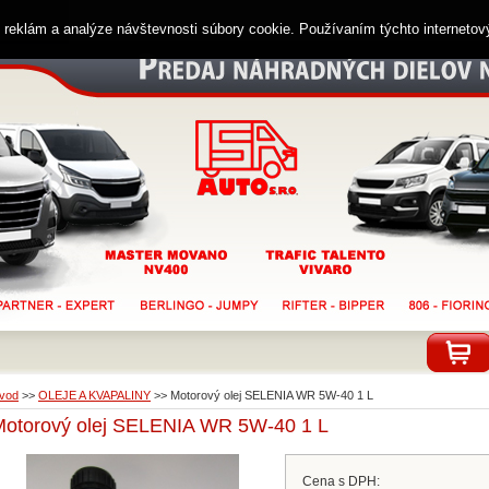
ií reklám a analýze návštevnosti súbory cookie. Používaním týchto interneto
vod
>>
OLEJE A KVAPALINY
>>
Motorový olej SELENIA WR 5W-40 1 L
Motorový olej SELENIA WR 5W-40 1 L
Cena s DPH: