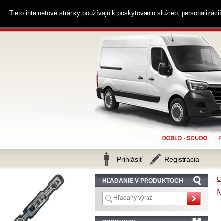
0914 238 482
Zákaznícka linka
Tieto internetové stránky používajú k poskytovaniu služieb, personalizác
Prihlásiť
Registrácia
Ú
HĽADANIE V PRODUKTOCH