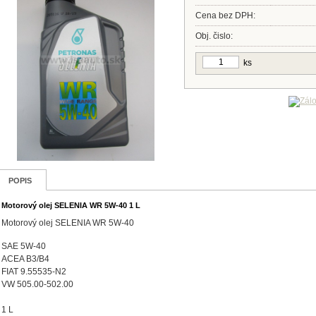
Cena bez DPH:
Obj. čislo:
ks
POPIS
Motorový olej SELENIA WR 5W-40 1 L
Motorový olej SELENIA WR 5W-40
SAE 5W-40
ACEA B3/B4
FIAT 9.55535-N2
VW 505.00-502.00
1 L