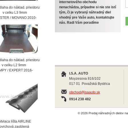
internetového obchodu
nenachádza, prípadne si nie ste istí
laha do náklad. priestoru
tým, či je vybraný náhradný diel
celku L3 9mm
vhodný pre Vaše auto, kontaktujte
STER / MOVANO 2010-
nás. Radi Vám poradíme
laha do náklad. priestoru
celku L2 9mm
MPY / EXPERT 2016-
I.S.A. AUTO
Moyzesova 816/102
017 01 Považská Bystrica
obchod@isaauto.sk
0914 238 482
© 2026 Predaj náhradných dielov 
viaca lišta AIRLINE
vrchová zaoblená