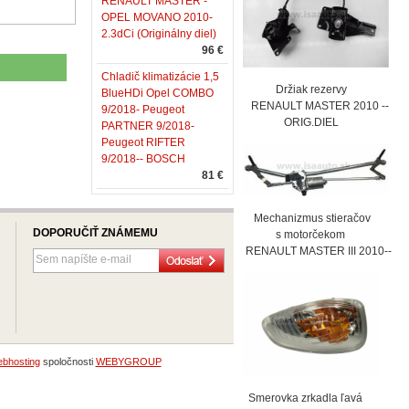
RENAULT MASTER -
OPEL MOVANO 2010-
2.3dCi (Originálny diel)
96 €
Chladič klimatizácie 1,5
Držiak rezervy
BlueHDi Opel COMBO
RENAULT MASTER 2010 --
9/2018- Peugeot
ORIG.DIEL
PARTNER 9/2018-
Peugeot RIFTER
9/2018-- BOSCH
81 €
Mechanizmus stieračov
DOPORUČIŤ ZNÁMEMU
s motorčekom
RENAULT MASTER III 2010--
bhosting
spoločnosti
WEBYGROUP
Smerovka zrkadla ľavá