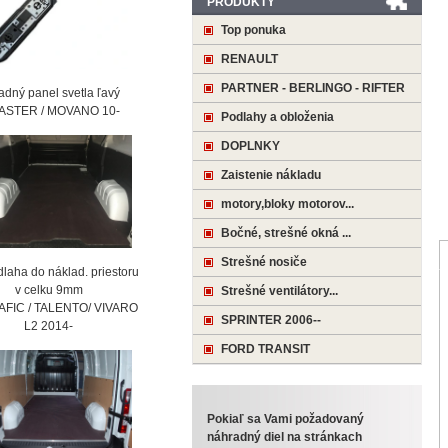
PRODUKTY
Top ponuka
RENAULT
PARTNER - BERLINGO - RIFTER
ný panel svetla ľavý
STER / MOVANO 10-
Podlahy a obloženia
DOPLNKY
Zaistenie nákladu
motory,bloky motorov...
Bočné, strešné okná ...
Strešné nosiče
laha do náklad. priestoru
 celku 9mm
Strešné ventilátory...
AFIC / TALENTO/ VIVARO
SPRINTER 2006--
2 2014-
FORD TRANSIT
Pokiaľ sa Vami požadovaný
náhradný diel na stránkach