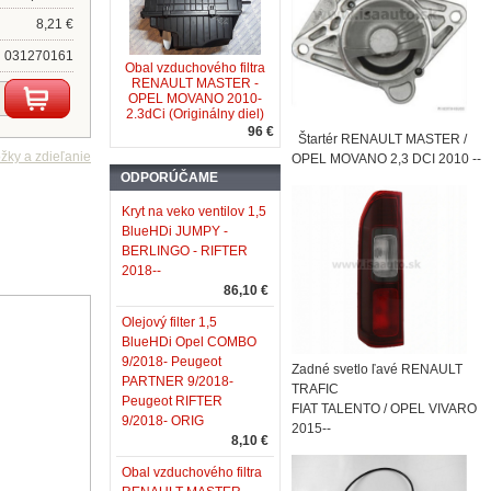
8,21 €
031270161
Obal vzduchového filtra
RENAULT MASTER -
OPEL MOVANO 2010-
2.3dCi (Originálny diel)
96 €
Štartér RENAULT MASTER /
OPEL MOVANO 2,3 DCI 2010 --
ODPORÚČAME
Kryt na veko ventilov 1,5
BlueHDi JUMPY -
BERLINGO - RIFTER
2018--
86,10 €
Olejový filter 1,5
BlueHDi Opel COMBO
9/2018- Peugeot
Zadné svetlo ľavé RENAULT
PARTNER 9/2018-
TRAFIC
Peugeot RIFTER
FIAT TALENTO / OPEL VIVARO
9/2018- ORIG
2015--
8,10 €
Obal vzduchového filtra