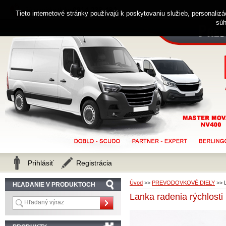
0914 238 482
Zákaznícka linka
Tieto internetové stránky používajú k poskytovaniu služieb, personaliz
súh
Prihlásiť
Registrácia
Úvod
>>
PREVODOVKOVÉ DIELY
>>
HĽADANIE V PRODUKTOCH
Lanka radenia rýchlos