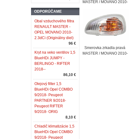
MASTER / MOVANO 2010-
ODPORÚČAME
Obal vzduchového filtra
RENAULT MASTER -
OPEL MOVANO 2010-
2.3dCi (Originálny diel)
96 €
Smerovka zrkadla pravá
Kryt na veko ventilov 1,5
MASTER / MOVANO 2010-
BlueHDi JUMPY -
BERLINGO - RIFTER
2018--
86,10 €
Olejový filter 1,5
BlueHDi Opel COMBO
9/2018- Peugeot
PARTNER 9/2018-
Peugeot RIFTER
9/2018- ORIG
8,10 €
Chladič klimatizácie 1,5
BlueHDi Opel COMBO
9/2018- Peugeot