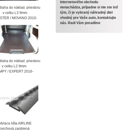
internetového obchodu
nenachádza, prípadne si nie ste istí
laha do náklad. priestoru
tým, či je vybraný náhradný diel
celku L3 9mm
vhodný pre Vaše auto, kontaktujte
STER / MOVANO 2010-
nás. Radi Vám poradíme
laha do náklad. priestoru
celku L2 9mm
MPY / EXPERT 2016-
viaca lišta AIRLINE
vrchová zaoblená