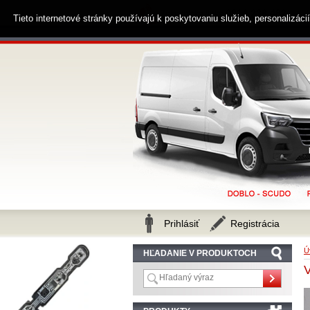
0914 238 482
Zákaznícka linka
Tieto internetové stránky používajú k poskytovaniu služieb, personalizác
Prihlásiť
Registrácia
Ú
HĽADANIE V PRODUKTOCH