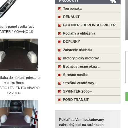
PRODUKTY
Top ponuka
RENAULT
PARTNER - BERLINGO - RIFTER
ný panel svetla ľavý
STER / MOVANO 10-
Podlahy a obloženia
DOPLNKY
Zaistenie nákladu
motory,bloky motorov...
Bočné, strešné okná ...
Strešné nosiče
laha do náklad. priestoru
 celku 9mm
Strešné ventilátory...
AFIC / TALENTO/ VIVARO
SPRINTER 2006--
2 2014-
FORD TRANSIT
Pokiaľ sa Vami požadovaný
náhradný diel na stránkach