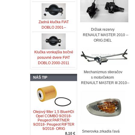
Zadná klučka FIAT
DOBLO 2001--
Držiak rezervy
RENAULT MASTER 2010 --
ORIG.DIEL
Klučka vonkajšia bočné
posuvné dvere FIAT
DOBLO 2000-2011
Mechanizmus stieračov
s motorčekom
NÁŠ TIP
RENAULT MASTER III 2010--
Olejový filter 1,5 BlueHDi
Opel COMBO 9/2018-
Peugeot PARTNER
9/2018- Peugeot RIFTER
9/2018- ORIG
Smerovka zrkadla ľavá
8,10 €