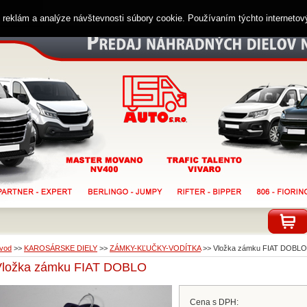
ií reklám a analýze návštevnosti súbory cookie. Používaním týchto interneto
vod
>>
KAROSÁRSKE DIELY
>>
ZÁMKY-KĽUČKY-VODÍTKA
>>
Vložka zámku FIAT DOBLO
Vložka zámku FIAT DOBLO
Cena s DPH: