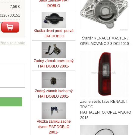
Sada zámkov FIAT
DOBLO
7,56 €
0126700151
Klučka dverí pred. pravá
FIAT DOBLO
Štartér RENAULT MASTER /
OPEL MOVANO 2,3 DCI 2010 --
Zadný zámok prav.dolný
FIAT DOBLO 2001-
Zadný zámok lav.horný
FIAT DOBLO 2001-
Zadné svetlo ľavé RENAULT
TRAFIC
FIAT TALENTO / OPEL VIVARO
2015--
Vložka zámku zadné
dvere FIAT DOBLO
2001-