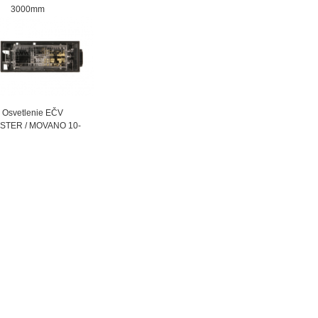
000mm
vetlenie EČV
STER / MOVANO 10-