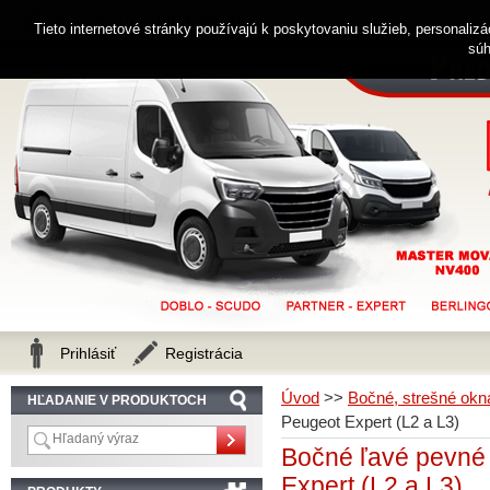
0914 238 482
Zákaznícka linka
Tieto internetové stránky používajú k poskytovaniu služieb, personaliz
súh
Prihlásiť
Registrácia
Úvod
>>
Bočné, strešné okná
HĽADANIE V PRODUKTOCH
Peugeot Expert (L2 a L3)
Bočné ľavé pevné 
Expert (L2 a L3)