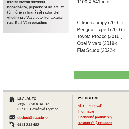
1100 X 541 mm
internetového obchodu
nenachádza, prípadne si nie ste istí
tým, či je vybraný náhradný diel
vhodný pre Vaše auto, kontaktujte
Citroen Jumpy (2016-)
nás. Radi Vám poradíme
Peugeot Expert (2016-)
Toyota Proace (2016-)
Opel Vivaro (2019-)
Fiat Scudo (2022-)
VŠEOBECNÉ
I.S.A. AUTO
Moyzesova 816/102
Ako nakupovať
017 01 Považská Bystrica
Informácie
Obchodné podmienky
obchod@isaauto.sk
Reklamačný poriadok
0914 238 482