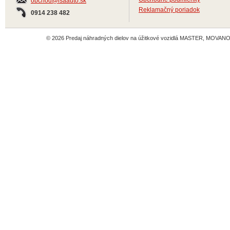
obchod@isaauto.sk
Reklamačný poriadok
0914 238 482
© 2026 Predaj náhradných dielov na úžitkové vozidlá MASTER, MOVANO