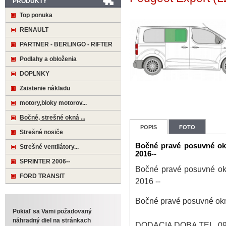
PRODUKTY
Top ponuka
RENAULT
PARTNER - BERLINGO - RIFTER
Podlahy a obloženia
DOPLNKY
Zaistenie nákladu
motory,bloky motorov...
Bočné, strešné okná ...
POPIS
FOTO
Strešné nosiče
Bočné pravé posuvné okn
Strešné ventilátory...
2016--
SPRINTER 2006--
Bočné pravé posuvné okn
FORD TRANSIT
2016 --
Bočné pravé posuvné okno
Pokiaľ sa Vami požadovaný
náhradný diel na stránkach
DODACIA DOBA TEL. 09