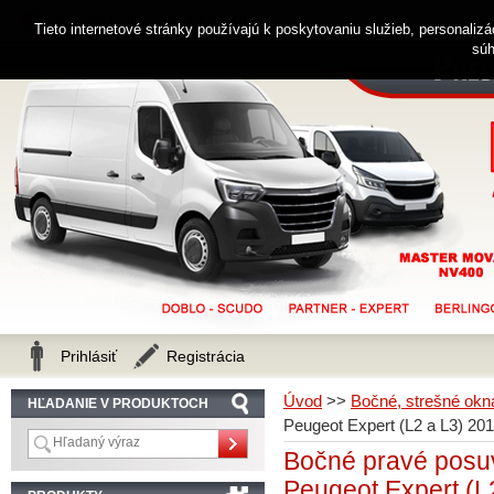
0914 238 482
Zákaznícka linka
Tieto internetové stránky používajú k poskytovaniu služieb, personaliz
súh
Prihlásiť
Registrácia
Úvod
>>
Bočné, strešné okná
HĽADANIE V PRODUKTOCH
Peugeot Expert (L2 a L3) 201
Bočné pravé posuv
Peugeot Expert (L