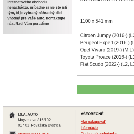
internetového obchodu
nenachádza, prípadne si nie ste istí
tým, či je vybraný náhradný diel
vhodný pre Vaše auto, kontaktujte
1100 x 541 mm
nás. Radi Vám poradíme
Citroen Jumpy (2016-) (L2
Peugeot Expert (2016-) (L
Opel Vivaro (2019-) (M,L)
Toyota Proace (2016-) (L1
Fiat Scudo (2022-) (L2, L
VŠEOBECNÉ
I.S.A. AUTO
Moyzesova 816/102
Ako nakupovať
017 01 Považská Bystrica
Informácie
Obchodné podmienky