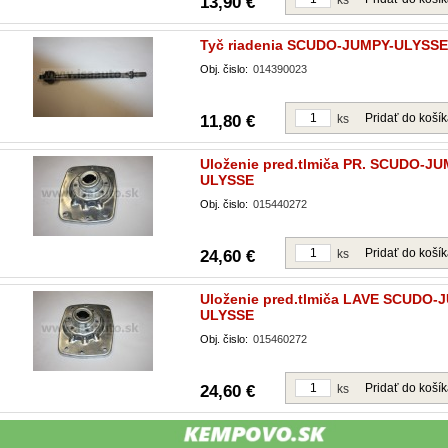
13,90 €
ks
Tyč riadenia SCUDO-JUMPY-ULYSSE
Obj. čislo:
014390023
Pridať do koší
11,80 €
ks
Uloženie pred.tlmiča PR. SCUDO-JU
ULYSSE
Obj. čislo:
015440272
Pridať do koší
24,60 €
ks
Uloženie pred.tlmiča LAVE SCUDO-
ULYSSE
Obj. čislo:
015460272
Pridať do koší
24,60 €
ks