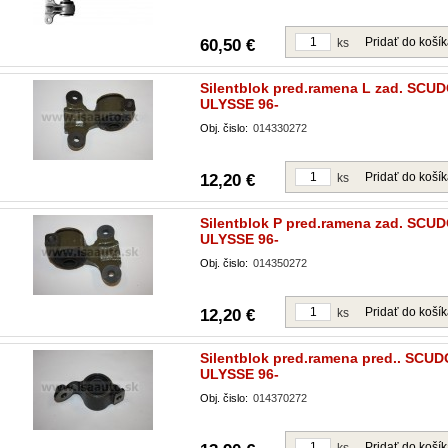
Pridať do koší
60,50 €
ks
Silentblok pred.ramena L zad. SCU
ULYSSE 96-
Obj. čislo:
014330272
Pridať do koší
12,20 €
ks
Silentblok P pred.ramena zad. SCU
ULYSSE 96-
Obj. čislo:
014350272
Pridať do koší
12,20 €
ks
Silentblok pred.ramena pred.. SCU
ULYSSE 96-
Obj. čislo:
014370272
Pridať do koší