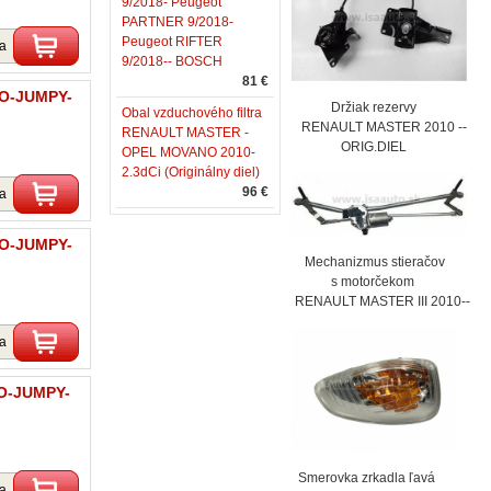
9/2018- Peugeot
PARTNER 9/2018-
Peugeot RIFTER
ka
9/2018-- BOSCH
81 €
DO-JUMPY-
Držiak rezervy
Obal vzduchového filtra
RENAULT MASTER 2010 --
RENAULT MASTER -
ORIG.DIEL
OPEL MOVANO 2010-
2.3dCi (Originálny diel)
96 €
ka
DO-JUMPY-
Mechanizmus stieračov
s motorčekom
RENAULT MASTER III 2010--
ka
DO-JUMPY-
Smerovka zrkadla ľavá
ka