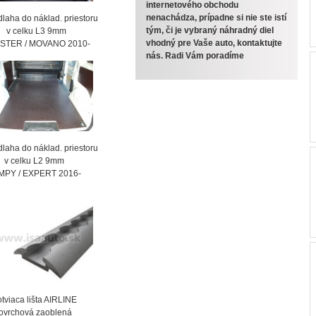
internetového obchodu
nenachádza, prípadne si nie ste istí
laha do náklad. priestoru
tým, či je vybraný náhradný diel
celku L3 9mm
vhodný pre Vaše auto, kontaktujte
STER / MOVANO 2010-
nás. Radi Vám poradíme
laha do náklad. priestoru
celku L2 9mm
MPY / EXPERT 2016-
viaca lišta AIRLINE
vrchová zaoblená