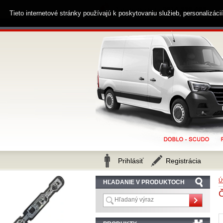
0914 238 482
Zákaznícka linka
Tieto internetové stránky používajú k poskytovaniu služieb, personalizác
Prihlásiť
Registrácia
Ú
HĽADANIE V PRODUKTOCH