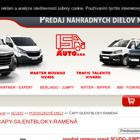
ií reklám a analýze návštevnosti súbory cookie. Používaním týchto interneto
vod
>>
SCUDO
>>
PODVOZKOVÉ DIELY
>>
ČAPY-SILENTBLOKY-RAMENÁ
ČAPY-SILENTBLOKY-RAMENÁ
spodné rameno pravé SCUDO-JUM