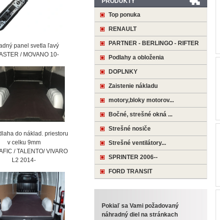
PRODUKTY
Top ponuka
RENAULT
PARTNER - BERLINGO - RIFTER
ný panel svetla ľavý
STER / MOVANO 10-
Podlahy a obloženia
DOPLNKY
Zaistenie nákladu
motory,bloky motorov...
Bočné, strešné okná ...
Strešné nosiče
laha do náklad. priestoru
 celku 9mm
Strešné ventilátory...
AFIC / TALENTO/ VIVARO
SPRINTER 2006--
2 2014-
FORD TRANSIT
Pokiaľ sa Vami požadovaný
náhradný diel na stránkach