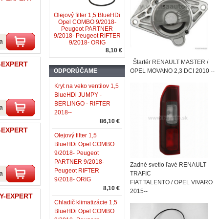
Olejový filter 1,5 BlueHDi
Opel COMBO 9/2018-
Peugeot PARTNER
9/2018- Peugeot RIFTER
ka
9/2018- ORIG
8,10 €
Štartér RENAULT MASTER /
-EXPERT
ODPORÚČAME
OPEL MOVANO 2,3 DCI 2010 --
Kryt na veko ventilov 1,5
BlueHDi JUMPY -
BERLINGO - RIFTER
ka
2018--
86,10 €
-EXPERT
Olejový filter 1,5
BlueHDi Opel COMBO
9/2018- Peugeot
PARTNER 9/2018-
Zadné svetlo ľavé RENAULT
Peugeot RIFTER
ka
TRAFIC
9/2018- ORIG
FIAT TALENTO / OPEL VIVARO
8,10 €
2015--
PY-EXPERT
Chladič klimatizácie 1,5
BlueHDi Opel COMBO