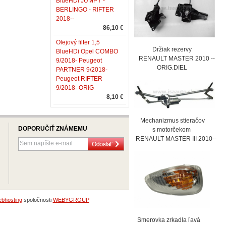
BlueHDi JUMPY -
BERLINGO - RIFTER
2018--
86,10 €
Olejový filter 1,5
Držiak rezervy
BlueHDi Opel COMBO
RENAULT MASTER 2010 --
9/2018- Peugeot
ORIG.DIEL
PARTNER 9/2018-
Peugeot RIFTER
9/2018- ORIG
8,10 €
Mechanizmus stieračov
DOPORUČIŤ ZNÁMEMU
s motorčekom
RENAULT MASTER III 2010--
bhosting
spoločnosti
WEBYGROUP
Smerovka zrkadla ľavá