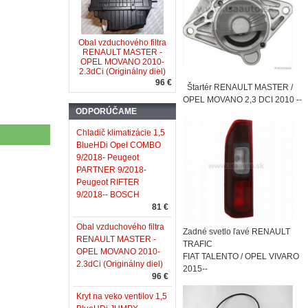
Obal vzduchového filtra
RENAULT MASTER -
OPEL MOVANO 2010-
2.3dCi (Originálny diel)
96 €
Štartér RENAULT MASTER /
OPEL MOVANO 2,3 DCI 2010 --
ODPORÚČAME
Chladič klimatizácie 1,5
BlueHDi Opel COMBO
9/2018- Peugeot
PARTNER 9/2018-
Peugeot RIFTER
9/2018-- BOSCH
81 €
Obal vzduchového filtra
Zadné svetlo ľavé RENAULT
RENAULT MASTER -
TRAFIC
OPEL MOVANO 2010-
FIAT TALENTO / OPEL VIVARO
2.3dCi (Originálny diel)
2015--
96 €
Kryt na veko ventilov 1,5