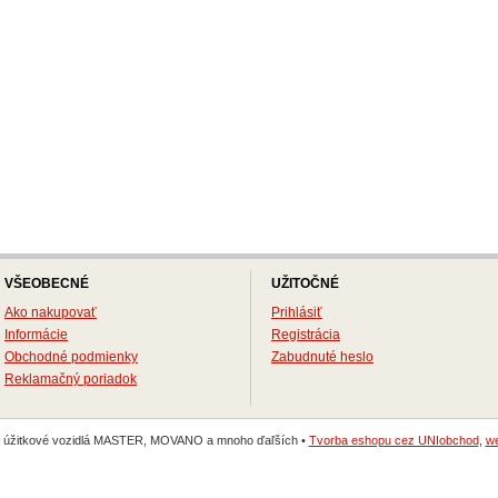
VŠEOBECNÉ
UŽITOČNÉ
Ako nakupovať
Prihlásiť
Informácie
Registrácia
Obchodné podmienky
Zabudnuté heslo
Reklamačný poriadok
na úžitkové vozidlá MASTER, MOVANO a mnoho ďaľších •
Tvorba eshopu cez UNIobchod
,
we