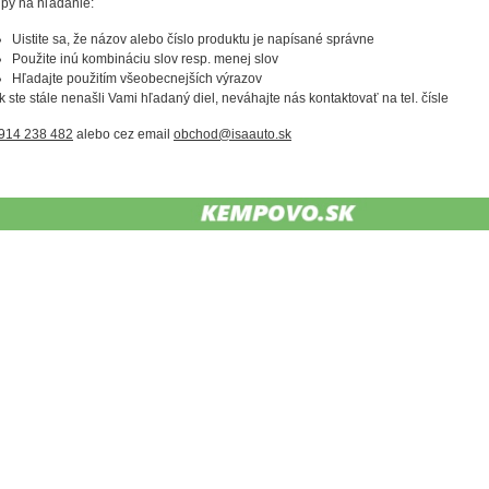
ipy na hľadanie:
Uistite sa, že názov alebo číslo produktu je napísané správne
Použite inú kombináciu slov resp. menej slov
Hľadajte použitím všeobecnejších výrazov
k ste stále nenašli Vami hľadaný diel, neváhajte nás kontaktovať na tel. čísle
914 238 482
alebo cez email
obchod@isaauto.sk