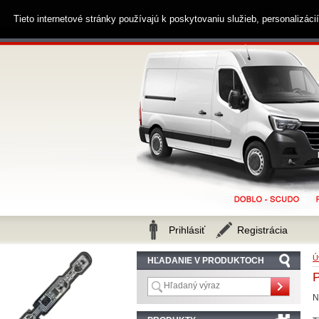
0914 238 482
Zákaznícka linka
Tieto internetové stránky používajú k poskytovaniu služieb, personalizác
Prihlásiť
Registrácia
Ú
HĽADANIE V PRODUKTOCH
N