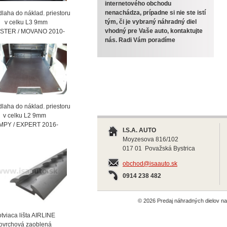
internetového obchodu
nenachádza, prípadne si nie ste istí
laha do náklad. priestoru
tým, či je vybraný náhradný diel
celku L3 9mm
vhodný pre Vaše auto, kontaktujte
STER / MOVANO 2010-
nás. Radi Vám poradíme
laha do náklad. priestoru
celku L2 9mm
MPY / EXPERT 2016-
I.S.A. AUTO
Moyzesova 816/102
017 01 Považská Bystrica
obchod@isaauto.sk
0914 238 482
© 2026 Predaj náhradných dielov 
viaca lišta AIRLINE
vrchová zaoblená