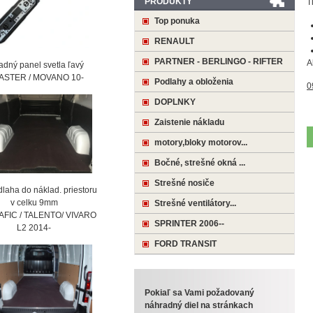
PRODUKTY
T
Top ponuka
RENAULT
PARTNER - BERLINGO - RIFTER
A
ný panel svetla ľavý
STER / MOVANO 10-
Podlahy a obloženia
0
DOPLNKY
Zaistenie nákladu
motory,bloky motorov...
Bočné, strešné okná ...
Strešné nosiče
laha do náklad. priestoru
 celku 9mm
Strešné ventilátory...
AFIC / TALENTO/ VIVARO
SPRINTER 2006--
2 2014-
FORD TRANSIT
Pokiaľ sa Vami požadovaný
náhradný diel na stránkach