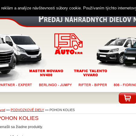
ií reklám a analýze návštevnosti súbory cookie. Používaním týchto interneto
vod
>>
PODVOZKOVÉ DIELY
>>
POHON KOLIES
POHON KOLIES
enašli sa žiadne produkty.