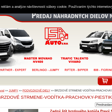
ií reklám a analýze návštevnosti súbory cookie. Používaním týchto interneto
vod
>>
JUMPY
>>
PODVOZKOVÉ DIELY
>>
BRZDOVÉ STRMENE-VODÍTKA-PRACHOVKY-
BRZDOVÉ STRMENE-VODÍTKA-PRACHOVKY-PIESTI
Zadný štít brzdového kotúča Pravý