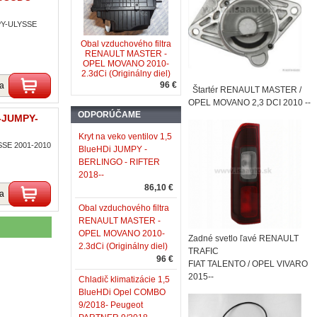
MPY-ULYSSE
Obal vzduchového filtra
RENAULT MASTER -
OPEL MOVANO 2010-
2.3dCi (Originálny diel)
96 €
ka
Štartér RENAULT MASTER /
OPEL MOVANO 2,3 DCI 2010 --
ODPORÚČAME
O-JUMPY-
Kryt na veko ventilov 1,5
SSE 2001-2010
BlueHDi JUMPY -
BERLINGO - RIFTER
2018--
86,10 €
ka
Obal vzduchového filtra
RENAULT MASTER -
OPEL MOVANO 2010-
Zadné svetlo ľavé RENAULT
2.3dCi (Originálny diel)
TRAFIC
96 €
FIAT TALENTO / OPEL VIVARO
2015--
Chladič klimatizácie 1,5
BlueHDi Opel COMBO
9/2018- Peugeot