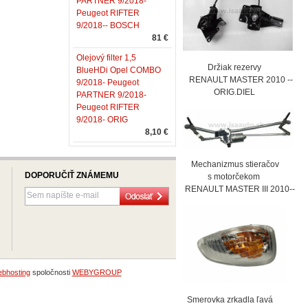
PARTNER 9/2018-
Peugeot RIFTER
9/2018-- BOSCH
81 €
Olejový filter 1,5
Držiak rezervy
BlueHDi Opel COMBO
RENAULT MASTER 2010 --
9/2018- Peugeot
ORIG.DIEL
PARTNER 9/2018-
Peugeot RIFTER
9/2018- ORIG
8,10 €
Mechanizmus stieračov
DOPORUČIŤ ZNÁMEMU
s motorčekom
RENAULT MASTER III 2010--
bhosting
spoločnosti
WEBYGROUP
Smerovka zrkadla ľavá