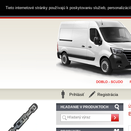
0914 238 482
Zákaznícka linka
Tieto internetové stránky používajú k poskytovaniu služieb, personalizác
Prihlásiť
Registrácia
Ú
HĽADANIE V PRODUKTOCH