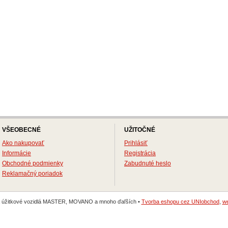
VŠEOBECNÉ
UŽITOČNÉ
Ako nakupovať
Prihlásiť
Informácie
Registrácia
Obchodné podmienky
Zabudnuté heslo
Reklamačný poriadok
na úžitkové vozidlá MASTER, MOVANO a mnoho ďaľších •
Tvorba eshopu cez UNIobchod
,
we