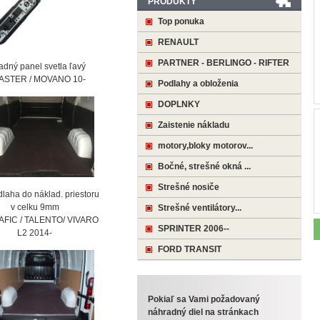
PRODUKTY
Top ponuka
RENAULT
PARTNER - BERLINGO - RIFTER
ný panel svetla ľavý
STER / MOVANO 10-
Podlahy a obloženia
DOPLNKY
Zaistenie nákladu
motory,bloky motorov...
Bočné, strešné okná ...
Strešné nosiče
laha do náklad. priestoru
 celku 9mm
Strešné ventilátory...
AFIC / TALENTO/ VIVARO
SPRINTER 2006--
2 2014-
FORD TRANSIT
Pokiaľ sa Vami požadovaný
náhradný diel na stránkach