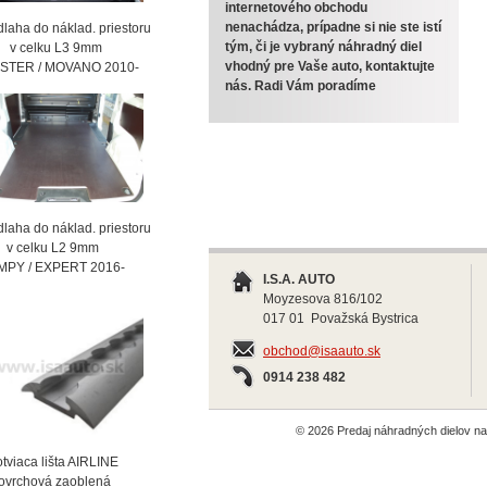
internetového obchodu
nenachádza, prípadne si nie ste istí
laha do náklad. priestoru
tým, či je vybraný náhradný diel
celku L3 9mm
vhodný pre Vaše auto, kontaktujte
STER / MOVANO 2010-
nás. Radi Vám poradíme
laha do náklad. priestoru
celku L2 9mm
MPY / EXPERT 2016-
I.S.A. AUTO
Moyzesova 816/102
017 01 Považská Bystrica
obchod@isaauto.sk
0914 238 482
© 2026 Predaj náhradných dielov 
viaca lišta AIRLINE
vrchová zaoblená