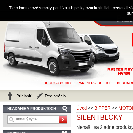
0914 238 482
Zákaznícka linka
Tieto internetové stránky používajú k poskytovaniu služieb, personaliz
súh
Prihlásiť
Registrácia
Úvod
>>
BIPPER
>>
MOTOR
HĽADANIE V PRODUKTOCH
SILENTBLOKY
Nenašli sa žiadne produkty