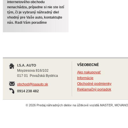
internetového obchodu
nenachádza, prípadne si nie ste istí
tým, či je vybraný náhradný diel
vhodný pre Vaše auto, kontaktujte
nás. Radi Vám poradíme
VŠEOBECNÉ
I.S.A. AUTO
Moyzesova 816/102
Ako nakupovať
017 01 Považská Bystrica
Informácie
Obchodné podmienky
obchod@isaauto.sk
Reklamačný poriadok
0914 238 482
© 2026 Predaj náhradných dielov na úžitkové vozidlá MASTER, MOVANO