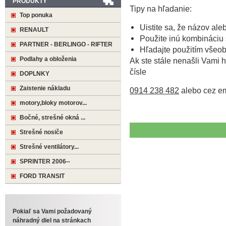
PRODUKTY
Tipy na hľadanie:
Top ponuka
Uistite sa, že názov ale
RENAULT
Použite inú kombináciu 
PARTNER - BERLINGO - RIFTER
Hľadajte použitím všeo
Podlahy a obloženia
Ak ste stále nenašli Vami h
čísle
DOPLNKY
Zaistenie nákladu
0914 238 482
alebo cez e
motory,bloky motorov...
Bočné, strešné okná ...
Strešné nosiče
Strešné ventilátory...
SPRINTER 2006--
FORD TRANSIT
Pokiaľ sa Vami požadovaný
náhradný diel na stránkach