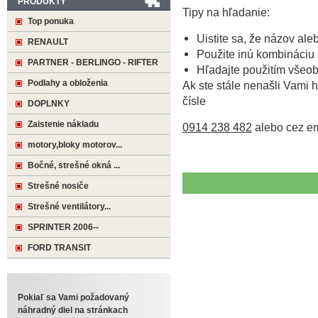
PRODUKTY
Tipy na hľadanie:
Top ponuka
Uistite sa, že názov ale
RENAULT
Použite inú kombináciu 
PARTNER - BERLINGO - RIFTER
Hľadajte použitím všeo
Podlahy a obloženia
Ak ste stále nenašli Vami h
čísle
DOPLNKY
Zaistenie nákladu
0914 238 482
alebo cez e
motory,bloky motorov...
Bočné, strešné okná ...
Strešné nosiče
Strešné ventilátory...
SPRINTER 2006--
FORD TRANSIT
Pokiaľ sa Vami požadovaný
náhradný diel na stránkach