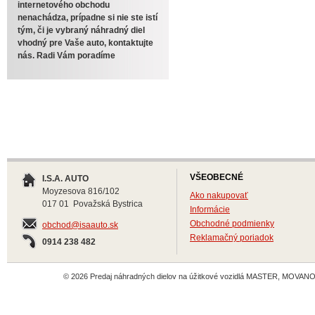
internetového obchodu
nenachádza, prípadne si nie ste istí
tým, či je vybraný náhradný diel
vhodný pre Vaše auto, kontaktujte
nás. Radi Vám poradíme
VŠEOBECNÉ
I.S.A. AUTO
Moyzesova 816/102
Ako nakupovať
017 01 Považská Bystrica
Informácie
Obchodné podmienky
obchod@isaauto.sk
Reklamačný poriadok
0914 238 482
© 2026 Predaj náhradných dielov na úžitkové vozidlá MASTER, MOVANO