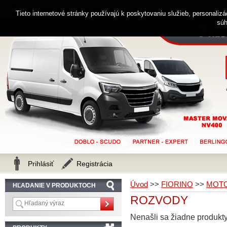
0914 238 482
Zákaznícka linka
Tieto internetové stránky používajú k poskytovaniu služieb, personaliz
súh
Prihlásiť
Registrácia
Úvod
>>
FIORINO
>>
MOTO
HĽADANIE V PRODUKTOCH
ROZVODY
Nenašli sa žiadne produkty