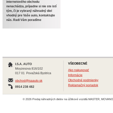
internetového obchodu
nenachádza, prípadne si nie ste istí
tým, či je vybraný náhradný diel
vhodný pre Vaše auto, kontaktujte
nás. Radi Vám poradíme
VŠEOBECNÉ
I.S.A. AUTO
Moyzesova 816/102
Ako nakupovať
017 01 Považská Bystrica
Informácie
Obchodné podmienky
obchod@isaauto.sk
Reklamačný poriadok
0914 238 482
© 2026 Predaj náhradných dielov na úžitkové vozidlá MASTER, MOVANO