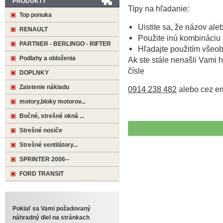
PRODUKTY
Tipy na hľadanie:
Top ponuka
Uistite sa, že názov ale
RENAULT
Použite inú kombináciu 
PARTNER - BERLINGO - RIFTER
Hľadajte použitím všeo
Podlahy a obloženia
Ak ste stále nenašli Vami h
čísle
DOPLNKY
Zaistenie nákladu
0914 238 482
alebo cez e
motory,bloky motorov...
Bočné, strešné okná ...
Strešné nosiče
Strešné ventilátory...
SPRINTER 2006--
FORD TRANSIT
Pokiaľ sa Vami požadovaný
náhradný diel na stránkach