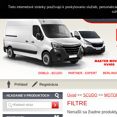
0914 238 482
Zákaznícka linka
Tieto internetové stránky používajú k poskytovaniu služieb, personaliz
súh
Prihlásiť
Registrácia
Úvod
>>
SCUDO
>>
MOTOR
HĽADANIE V PRODUKTOCH
FILTRE
Nenašli sa žiadne produkty