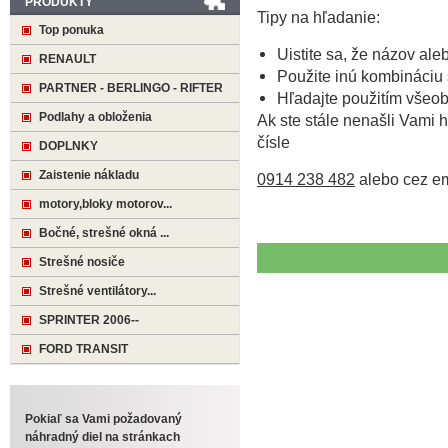
PRODUKTY
Tipy na hľadanie:
Top ponuka
Uistite sa, že názov ale
RENAULT
Použite inú kombináciu 
PARTNER - BERLINGO - RIFTER
Hľadajte použitím všeo
Podlahy a obloženia
Ak ste stále nenašli Vami h
čísle
DOPLNKY
Zaistenie nákladu
0914 238 482
alebo cez e
motory,bloky motorov...
Bočné, strešné okná ...
Strešné nosiče
Strešné ventilátory...
SPRINTER 2006--
FORD TRANSIT
Pokiaľ sa Vami požadovaný
náhradný diel na stránkach