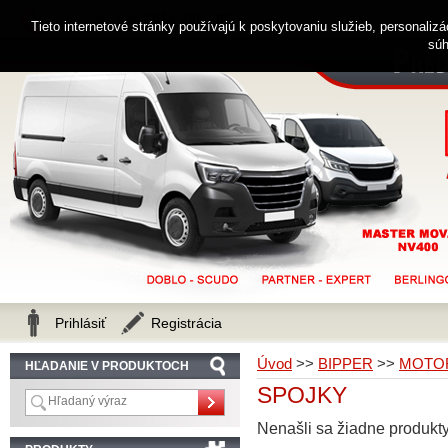
0914 238 482
Zákaznícka linka
Tieto internetové stránky používajú k poskytovaniu služieb, personaliz
súh
Prihlásiť
Registrácia
Úvod
>>
BIPPER
>>
MOTOR
HĽADANIE V PRODUKTOCH
SPOJKY
Nenašli sa žiadne produkty