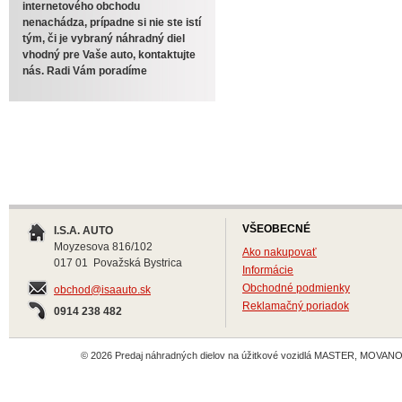
internetového obchodu
nenachádza, prípadne si nie ste istí
tým, či je vybraný náhradný diel
vhodný pre Vaše auto, kontaktujte
nás. Radi Vám poradíme
VŠEOBECNÉ
I.S.A. AUTO
Moyzesova 816/102
Ako nakupovať
017 01 Považská Bystrica
Informácie
Obchodné podmienky
obchod@isaauto.sk
Reklamačný poriadok
0914 238 482
© 2026 Predaj náhradných dielov na úžitkové vozidlá MASTER, MOVANO