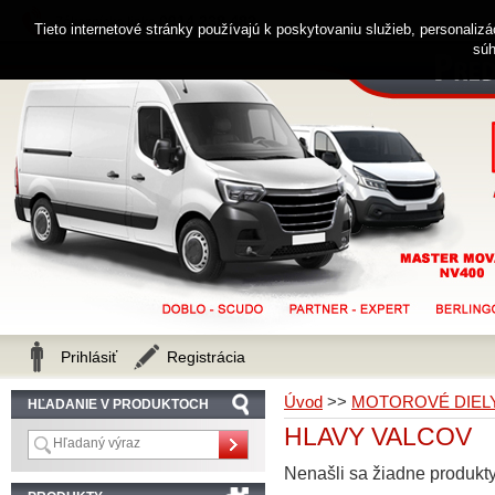
0914 238 482
Zákaznícka linka
Tieto internetové stránky používajú k poskytovaniu služieb, personaliz
súh
Prihlásiť
Registrácia
Úvod
>>
MOTOROVÉ DIEL
HĽADANIE V PRODUKTOCH
HLAVY VALCOV
Nenašli sa žiadne produkty