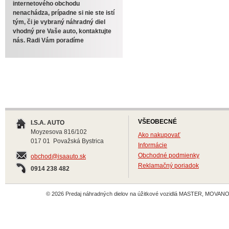
internetového obchodu
nenachádza, prípadne si nie ste istí
tým, či je vybraný náhradný diel
vhodný pre Vaše auto, kontaktujte
nás. Radi Vám poradíme
VŠEOBECNÉ
I.S.A. AUTO
Moyzesova 816/102
Ako nakupovať
017 01 Považská Bystrica
Informácie
Obchodné podmienky
obchod@isaauto.sk
Reklamačný poriadok
0914 238 482
© 2026 Predaj náhradných dielov na úžitkové vozidlá MASTER, MOVANO