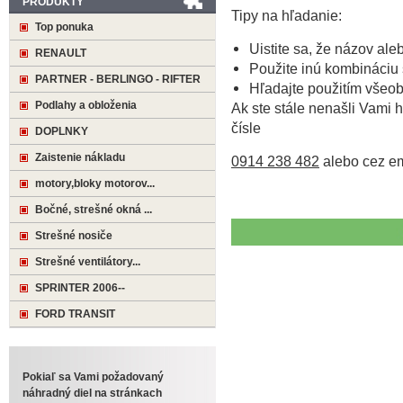
PRODUKTY
Tipy na hľadanie:
Top ponuka
Uistite sa, že názov ale
RENAULT
Použite inú kombináciu 
PARTNER - BERLINGO - RIFTER
Hľadajte použitím všeo
Podlahy a obloženia
Ak ste stále nenašli Vami h
čísle
DOPLNKY
Zaistenie nákladu
0914 238 482
alebo cez e
motory,bloky motorov...
Bočné, strešné okná ...
Strešné nosiče
Strešné ventilátory...
SPRINTER 2006--
FORD TRANSIT
Pokiaľ sa Vami požadovaný
náhradný diel na stránkach