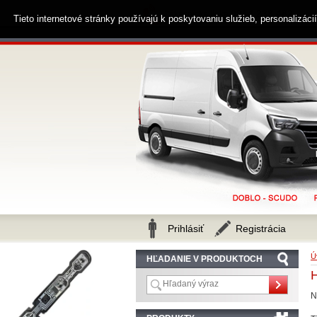
0914 238 482
Zákaznícka linka
Tieto internetové stránky používajú k poskytovaniu služieb, personalizác
Prihlásiť
Registrácia
Ú
HĽADANIE V PRODUKTOCH
N