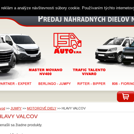
ií reklám a analýze návštevnosti súbory cookie. Používaním týchto interneto
vod
>>
JUMPY
>>
MOTOROVÉ DIELY
>>
HLAVY VALCOV
HLAVY VALCOV
enašli sa žiadne produkty.