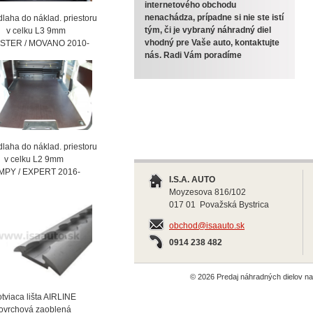
internetového obchodu
nenachádza, prípadne si nie ste istí
laha do náklad. priestoru
tým, či je vybraný náhradný diel
celku L3 9mm
vhodný pre Vaše auto, kontaktujte
STER / MOVANO 2010-
nás. Radi Vám poradíme
laha do náklad. priestoru
celku L2 9mm
MPY / EXPERT 2016-
I.S.A. AUTO
Moyzesova 816/102
017 01 Považská Bystrica
obchod@isaauto.sk
0914 238 482
© 2026 Predaj náhradných dielov 
viaca lišta AIRLINE
vrchová zaoblená