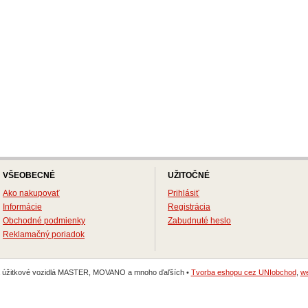
VŠEOBECNÉ
UŽITOČNÉ
Ako nakupovať
Prihlásiť
Informácie
Registrácia
Obchodné podmienky
Zabudnuté heslo
Reklamačný poriadok
na úžitkové vozidlá MASTER, MOVANO a mnoho ďaľších •
Tvorba eshopu cez UNIobchod
,
we