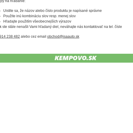
ipy na hľadanie:
Uistite sa, že názov alebo číslo produktu je napísané správne
Použite inú kombináciu slov resp. menej slov
Hľadajte použitím všeobecnejších výrazov
k ste stále nenašli Vami hľadaný diel, neváhajte nás kontaktovať na tel. čísle
914 238 482
alebo cez email
obchod@isaauto.sk