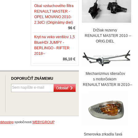
Obal vzduchového filtra
RENAULT MASTER -
OPEL MOVANO 2010-
2.3dCi (Originálny diel)
96 €
Držiak rezervy
RENAULT MASTER 2010 --
Kryt na veko ventilov 1,5
ORIG.DIEL
BlueHDi JUMPY -
BERLINGO - RIFTER
2018--
86,10 €
Mechanizmus stieračov
DOPORUČIŤ ZNÁMEMU
s motorčekom
RENAULT MASTER III 2010--
bhosting
spoločnosti
WEBYGROUP
Smerovka zrkadla ľavá