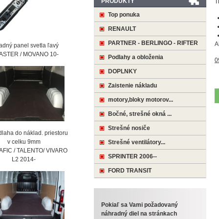
PRODUKTY
T
Top ponuka
RENAULT
PARTNER - BERLINGO - RIFTER
A
ný panel svetla ľavý
STER / MOVANO 10-
Podlahy a obloženia
0
DOPLNKY
Zaistenie nákladu
motory,bloky motorov...
Bočné, strešné okná ...
Strešné nosiče
laha do náklad. priestoru
 celku 9mm
Strešné ventilátory...
AFIC / TALENTO/ VIVARO
SPRINTER 2006--
2 2014-
FORD TRANSIT
Pokiaľ sa Vami požadovaný
náhradný diel na stránkach