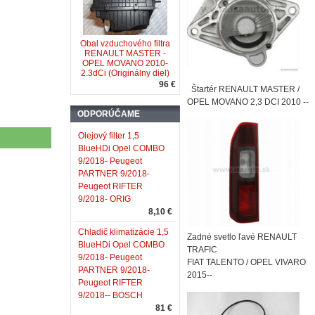
Obal vzduchového filtra
RENAULT MASTER -
OPEL MOVANO 2010-
2.3dCi (Originálny diel)
96 €
Štartér RENAULT MASTER /
OPEL MOVANO 2,3 DCI 2010 --
ODPORÚČAME
Olejový filter 1,5
BlueHDi Opel COMBO
9/2018- Peugeot
PARTNER 9/2018-
Peugeot RIFTER
9/2018- ORIG
8,10 €
Chladič klimatizácie 1,5
Zadné svetlo ľavé RENAULT
BlueHDi Opel COMBO
TRAFIC
9/2018- Peugeot
FIAT TALENTO / OPEL VIVARO
PARTNER 9/2018-
2015--
Peugeot RIFTER
9/2018-- BOSCH
81 €