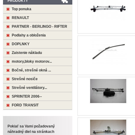
PRODUKTY
Top ponuka
RENAULT
PARTNER - BERLINGO - RIFTER
Podlahy a obloženia
DOPLNKY
Zaistenie nákladu
motory,bloky motorov...
Bočné, strešné okná ...
Strešné nosiče
Strešné ventilátory...
SPRINTER 2006--
FORD TRANSIT
Pokiaľ sa Vami požadovaný
náhradný diel na stránkach