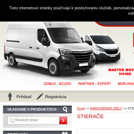
0914 238 482
Zákaznícka linka
Tieto internetové stránky používajú k poskytovaniu služieb, personaliz
súh
Prihlásiť
Registrácia
Úvod
>>
KAROSÁRSKE DIELY
>>
STI
HĽADANIE V PRODUKTOCH
STIERAČE