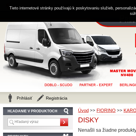
0914 238 482
Zákaznícka linka
Tieto internetové stránky používajú k poskytovaniu služieb, personaliz
súh
Prihlásiť
Registrácia
Úvod
>>
FIORINO
>>
KARO
HĽADANIE V PRODUKTOCH
DISKY
Nenašli sa žiadne produkty