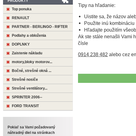
PRODUKTY
Tipy na hľadanie:
Top ponuka
Uistite sa, že názov ale
RENAULT
Použite inú kombináciu 
PARTNER - BERLINGO - RIFTER
Hľadajte použitím všeo
Podlahy a obloženia
Ak ste stále nenašli Vami h
čísle
DOPLNKY
Zaistenie nákladu
0914 238 482
alebo cez e
motory,bloky motorov...
Bočné, strešné okná ...
Strešné nosiče
Strešné ventilátory...
SPRINTER 2006--
FORD TRANSIT
Pokiaľ sa Vami požadovaný
náhradný diel na stránkach