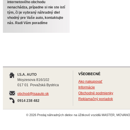
internetového obchodu
nenachádza, prípadne si nie ste istí
tým, či je vybraný náhradný diel
vhodný pre Vaše auto, kontaktujte
nás. Radi Vám poradíme
VŠEOBECNÉ
I.S.A. AUTO
Moyzesova 816/102
Ako nakupovať
017 01 Považská Bystrica
Informácie
Obchodné podmienky
obchod@isaauto.sk
Reklamačný poriadok
0914 238 482
© 2026 Predaj náhradných dielov na úžitkové vozidlá MASTER, MOVANO