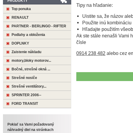
PRODUKTY
Tipy na hľadanie:
Top ponuka
Uistite sa, že názov ale
RENAULT
Použite inú kombináciu 
PARTNER - BERLINGO - RIFTER
Hľadajte použitím všeo
Podlahy a obloženia
Ak ste stále nenašli Vami h
čísle
DOPLNKY
Zaistenie nákladu
0914 238 482
alebo cez e
motory,bloky motorov...
Bočné, strešné okná ...
Strešné nosiče
Strešné ventilátory...
SPRINTER 2006--
FORD TRANSIT
Pokiaľ sa Vami požadovaný
náhradný diel na stránkach