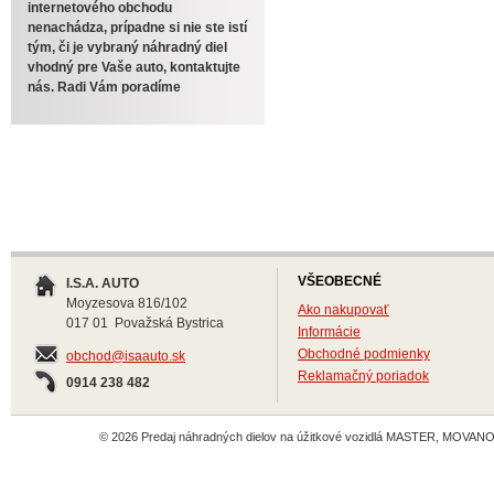
internetového obchodu
nenachádza, prípadne si nie ste istí
tým, či je vybraný náhradný diel
vhodný pre Vaše auto, kontaktujte
nás. Radi Vám poradíme
VŠEOBECNÉ
I.S.A. AUTO
Moyzesova 816/102
Ako nakupovať
017 01 Považská Bystrica
Informácie
Obchodné podmienky
obchod@isaauto.sk
Reklamačný poriadok
0914 238 482
© 2026 Predaj náhradných dielov na úžitkové vozidlá MASTER, MOVANO