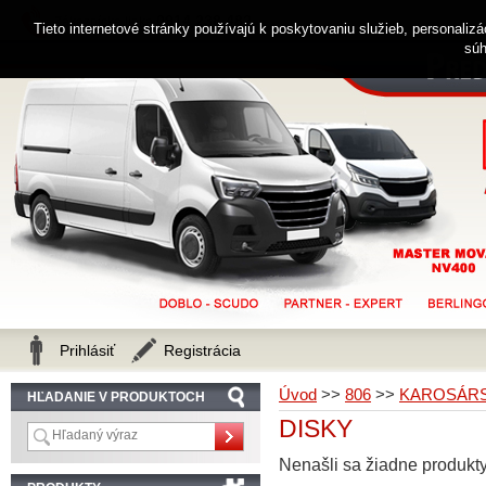
0914 238 482
Zákaznícka linka
Tieto internetové stránky používajú k poskytovaniu služieb, personaliz
súh
Prihlásiť
Registrácia
Úvod
>>
806
>>
KAROSÁRS
HĽADANIE V PRODUKTOCH
DISKY
Nenašli sa žiadne produkty