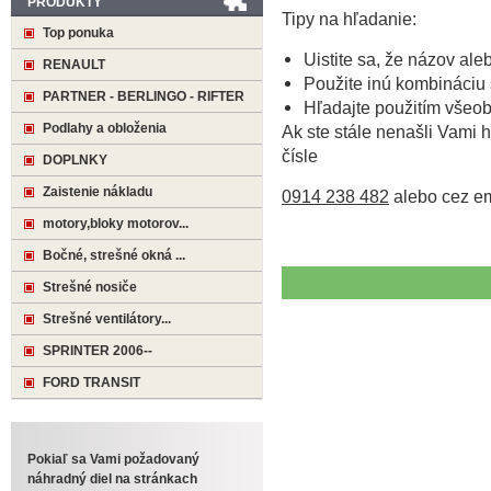
PRODUKTY
Tipy na hľadanie:
Top ponuka
Uistite sa, že názov ale
RENAULT
Použite inú kombináciu 
PARTNER - BERLINGO - RIFTER
Hľadajte použitím všeo
Podlahy a obloženia
Ak ste stále nenašli Vami h
čísle
DOPLNKY
Zaistenie nákladu
0914 238 482
alebo cez e
motory,bloky motorov...
Bočné, strešné okná ...
Strešné nosiče
Strešné ventilátory...
SPRINTER 2006--
FORD TRANSIT
Pokiaľ sa Vami požadovaný
náhradný diel na stránkach