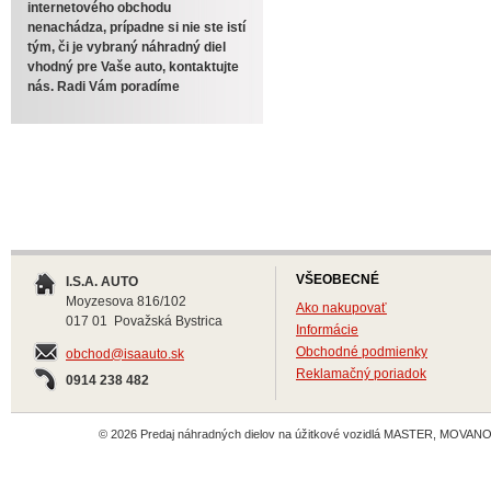
internetového obchodu
nenachádza, prípadne si nie ste istí
tým, či je vybraný náhradný diel
vhodný pre Vaše auto, kontaktujte
nás. Radi Vám poradíme
VŠEOBECNÉ
I.S.A. AUTO
Moyzesova 816/102
Ako nakupovať
017 01 Považská Bystrica
Informácie
Obchodné podmienky
obchod@isaauto.sk
Reklamačný poriadok
0914 238 482
© 2026 Predaj náhradných dielov na úžitkové vozidlá MASTER, MOVANO