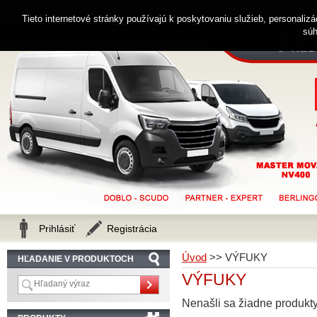
0914 238 482
Zákaznícka linka
Tieto internetové stránky používajú k poskytovaniu služieb, personaliz
súh
Prihlásiť
Registrácia
Úvod
>>
VÝFUKY
HĽADANIE V PRODUKTOCH
VÝFUKY
Nenašli sa žiadne produkty