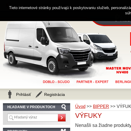
0914 238 482
Zákaznícka linka
Tieto internetové stránky používajú k poskytovaniu služieb, personaliz
súh
Prihlásiť
Registrácia
Úvod
>>
BIPPER
>>
VÝFU
HĽADANIE V PRODUKTOCH
VÝFUKY
Nenašli sa žiadne produkty