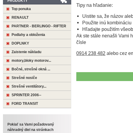
PRODUKTY
Tipy na hľadanie:
Top ponuka
Uistite sa, že názov ale
RENAULT
Použite inú kombináciu 
PARTNER - BERLINGO - RIFTER
Hľadajte použitím všeo
Podlahy a obloženia
Ak ste stále nenašli Vami h
čísle
DOPLNKY
Zaistenie nákladu
0914 238 482
alebo cez e
motory,bloky motorov...
Bočné, strešné okná ...
Strešné nosiče
Strešné ventilátory...
SPRINTER 2006--
FORD TRANSIT
Pokiaľ sa Vami požadovaný
náhradný diel na stránkach