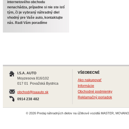
internetového obchodu
nenachádza, prípadne si nie ste istí
tým, či je vybraný náhradný diel
vhodný pre Vaše auto, kontaktujte
nás. Radi Vám poradíme
VŠEOBECNÉ
I.S.A. AUTO
Moyzesova 816/102
Ako nakupovať
017 01 Považská Bystrica
Informácie
Obchodné podmienky
obchod@isaauto.sk
Reklamačný poriadok
0914 238 482
© 2026 Predaj náhradných dielov na úžitkové vozidlá MASTER, MOVANO