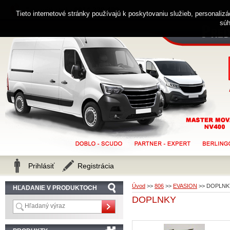
0914 238 482
Zákaznícka linka
Tieto internetové stránky používajú k poskytovaniu služieb, personaliz
súh
Prihlásiť
Registrácia
Úvod
>>
806
>>
EVASION
>>
DOPLNK
HĽADANIE V PRODUKTOCH
DOPLNKY