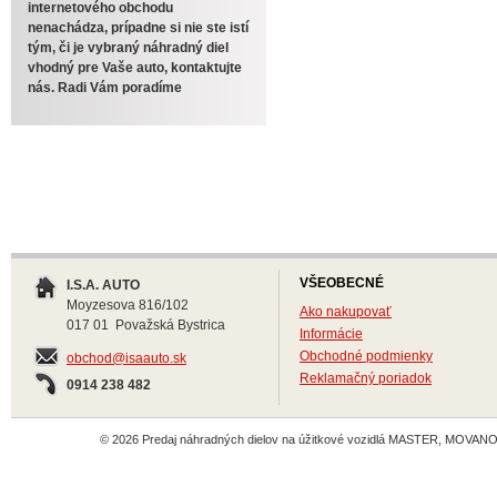
internetového obchodu
nenachádza, prípadne si nie ste istí
tým, či je vybraný náhradný diel
vhodný pre Vaše auto, kontaktujte
nás. Radi Vám poradíme
VŠEOBECNÉ
I.S.A. AUTO
Moyzesova 816/102
Ako nakupovať
017 01 Považská Bystrica
Informácie
Obchodné podmienky
obchod@isaauto.sk
Reklamačný poriadok
0914 238 482
© 2026 Predaj náhradných dielov na úžitkové vozidlá MASTER, MOVANO