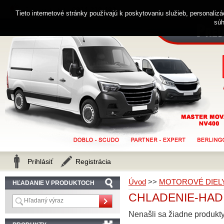
0914 238 482
Zákaznícka linka
Tieto internetové stránky používajú k poskytovaniu služieb, personaliz
súh
Prihlásiť
Registrácia
Úvod
>>
MOTOROVÉ DIEL
HĽADANIE V PRODUKTOCH
CHLADENIE-HADIC
Nenašli sa žiadne produkty