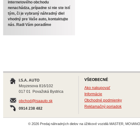
internetového obchodu
nenachádza, prípadne si nie ste istí
tým, či je vybraný náhradný diel
vhodný pre Vaše auto, kontaktujte
nás. Radi Vám poradíme
VŠEOBECNÉ
I.S.A. AUTO
Moyzesova 816/102
Ako nakupovať
017 01 Považská Bystrica
Informácie
Obchodné podmienky
obchod@isaauto.sk
Reklamačný poriadok
0914 238 482
© 2026 Predaj náhradných dielov na úžitkové vozidlá MASTER, MOVANO