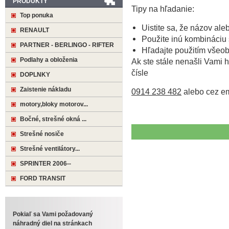
PRODUKTY
Tipy na hľadanie:
Top ponuka
Uistite sa, že názov ale
RENAULT
Použite inú kombináciu 
PARTNER - BERLINGO - RIFTER
Hľadajte použitím všeo
Podlahy a obloženia
Ak ste stále nenašli Vami h
čísle
DOPLNKY
Zaistenie nákladu
0914 238 482
alebo cez e
motory,bloky motorov...
Bočné, strešné okná ...
Strešné nosiče
Strešné ventilátory...
SPRINTER 2006--
FORD TRANSIT
Pokiaľ sa Vami požadovaný
náhradný diel na stránkach