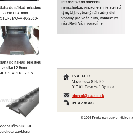
internetového obchodu
nenachádza, prípadne si nie ste istí
laha do náklad. priestoru
tým, či je vybraný náhradný diel
celku L3 9mm
vhodný pre Vaše auto, kontaktujte
STER / MOVANO 2010-
nás. Radi Vám poradíme
laha do náklad. priestoru
celku L2 9mm
MPY / EXPERT 2016-
I.S.A. AUTO
Moyzesova 816/102
017 01 Považská Bystrica
obchod@isaauto.sk
0914 238 482
© 2026 Predaj náhradných dielov 
viaca lišta AIRLINE
vrchová zaoblená