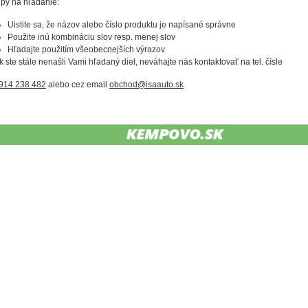
ipy na hľadanie:
Uistite sa, že názov alebo číslo produktu je napísané správne
Použite inú kombináciu slov resp. menej slov
Hľadajte použitím všeobecnejších výrazov
k ste stále nenašli Vami hľadaný diel, neváhajte nás kontaktovať na tel. čísle
914 238 482
alebo cez email
obchod@isaauto.sk