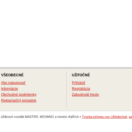
VŠEOBECNÉ
UŽITOČNÉ
Ako nakupovať
Prihlásiť
Informácie
Registrácia
Obchodné podmienky
Zabudnuté heslo
Reklamačný poriadok
na úžitkové vozidlá MASTER, MOVANO a mnoho ďaľších •
Tvorba eshopu cez UNIobchod
,
we