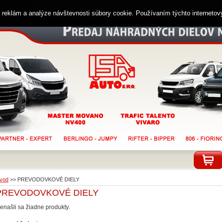
ií reklám a analýze návštevnosti súbory cookie. Používaním týchto interneto
vod
>>
PREVODOVKOVÉ DIELY
PREVODOVKOVÉ DIELY
enašli sa žiadne produkty.