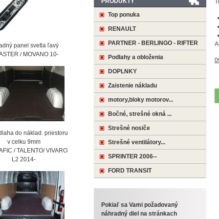
PRODUKTY
T
Top ponuka
RENAULT
PARTNER - BERLINGO - RIFTER
A
ný panel svetla ľavý
STER / MOVANO 10-
Podlahy a obloženia
0
DOPLNKY
Zaistenie nákladu
motory,bloky motorov...
Bočné, strešné okná ...
Strešné nosiče
laha do náklad. priestoru
 celku 9mm
Strešné ventilátory...
AFIC / TALENTO/ VIVARO
SPRINTER 2006--
2 2014-
FORD TRANSIT
Pokiaľ sa Vami požadovaný
náhradný diel na stránkach