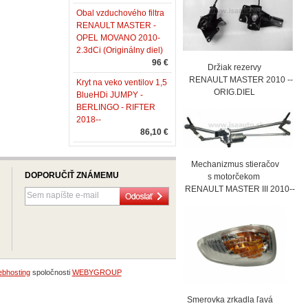
Obal vzduchového filtra
RENAULT MASTER -
OPEL MOVANO 2010-
2.3dCi (Originálny diel)
96 €
Držiak rezervy
RENAULT MASTER 2010 --
Kryt na veko ventilov 1,5
ORIG.DIEL
BlueHDi JUMPY -
BERLINGO - RIFTER
2018--
86,10 €
Mechanizmus stieračov
DOPORUČIŤ ZNÁMEMU
s motorčekom
RENAULT MASTER III 2010--
bhosting
spoločnosti
WEBYGROUP
Smerovka zrkadla ľavá