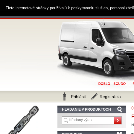
0914 238 482
Zákaznícka linka
Tieto internetové stránky používajú k poskytovaniu služieb, personalizác
Prihlásiť
Registrácia
Ú
HĽADANIE V PRODUKTOCH
N