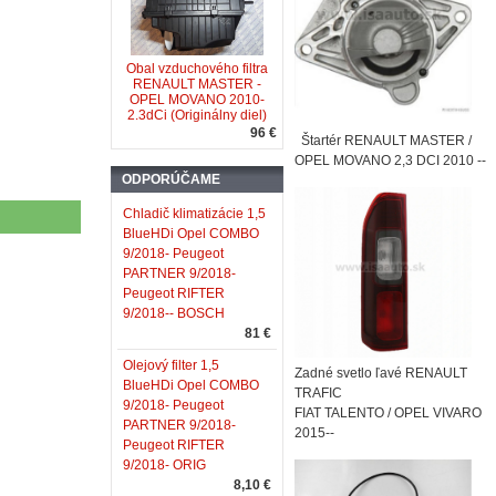
Obal vzduchového filtra
RENAULT MASTER -
OPEL MOVANO 2010-
2.3dCi (Originálny diel)
96 €
Štartér RENAULT MASTER /
OPEL MOVANO 2,3 DCI 2010 --
ODPORÚČAME
Chladič klimatizácie 1,5
BlueHDi Opel COMBO
9/2018- Peugeot
PARTNER 9/2018-
Peugeot RIFTER
9/2018-- BOSCH
81 €
Olejový filter 1,5
Zadné svetlo ľavé RENAULT
BlueHDi Opel COMBO
TRAFIC
9/2018- Peugeot
FIAT TALENTO / OPEL VIVARO
PARTNER 9/2018-
2015--
Peugeot RIFTER
9/2018- ORIG
8,10 €