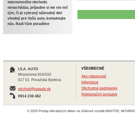
internetového obchodu
nenachádza, prípadne si nie ste istí
tým, či je vybraný náhradný diel
vhodný pre Vaše auto, kontaktujte
nás. Radi Vám poradíme
VŠEOBECNÉ
I.S.A. AUTO
Moyzesova 816/102
Ako nakupovať
017 01 Považská Bystrica
Informácie
Obchodné podmienky
obchod@isaauto.sk
Reklamačný poriadok
0914 238 482
© 2026 Predaj náhradných dielov na úžitkové vozidlá MASTER, MOVANO