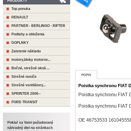
PRODUKTY
Top ponuka
RENAULT
PARTNER - BERLINGO - RIFTER
Podlahy a obloženia
DOPLNKY
Zaistenie nákladu
motory,bloky motorov...
Bočné, strešné okná ...
POPIS
Strešné nosiče
Strešné ventilátory...
Poistka synchronu FIAT
SPRINTER 2006--
Poistka synchronu FIA
FORD TRANSIT
Poistka synchronu FIA
OE 46753533 16104555
Pokiaľ sa Vami požadovaný
náhradný diel na stránkach