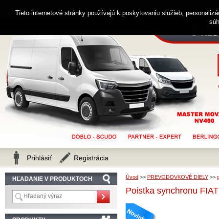
0914 238 482
Zákaznícka linka
Tieto internetové stránky používajú k poskytovaniu služieb, personaliz
súh
Prihlásiť
Registrácia
Úvod
>>
PREVODOVKOVÉ DIELY
>>
HĽADANIE V PRODUKTOCH
Poistka synchronu FI