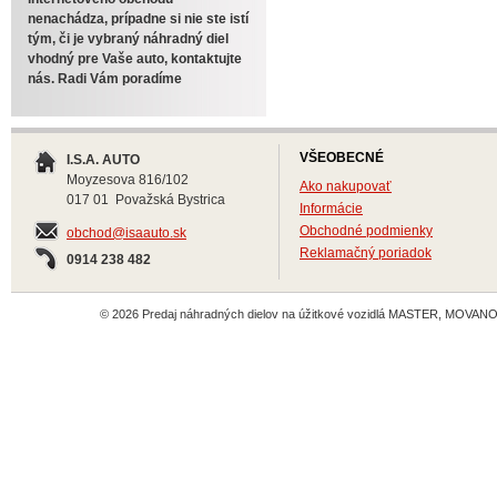
nenachádza, prípadne si nie ste istí
tým, či je vybraný náhradný diel
vhodný pre Vaše auto, kontaktujte
nás. Radi Vám poradíme
VŠEOBECNÉ
I.S.A. AUTO
Moyzesova 816/102
Ako nakupovať
017 01 Považská Bystrica
Informácie
Obchodné podmienky
obchod@isaauto.sk
Reklamačný poriadok
0914 238 482
© 2026 Predaj náhradných dielov na úžitkové vozidlá MASTER, MOVANO