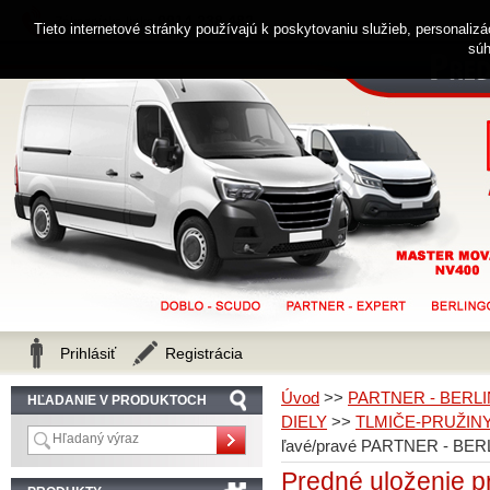
0914 238 482
Zákaznícka linka
Tieto internetové stránky používajú k poskytovaniu služieb, personaliz
súh
Prihlásiť
Registrácia
Úvod
>>
PARTNER - BERLI
HĽADANIE V PRODUKTOCH
DIELY
>>
TLMIČE-PRUŽIN
ľavé/pravé PARTNER - BER
Predné uloženie p