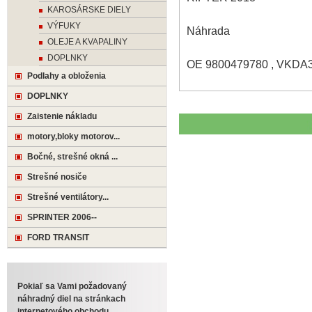
KAROSÁRSKE DIELY
VÝFUKY
Náhrada
OLEJE A KVAPALINY
DOPLNKY
OE 9800479780 , VKDA3
Podlahy a obloženia
DOPLNKY
Zaistenie nákladu
motory,bloky motorov...
Bočné, strešné okná ...
Strešné nosiče
Strešné ventilátory...
SPRINTER 2006--
FORD TRANSIT
Pokiaľ sa Vami požadovaný
náhradný diel na stránkach
internetového obchodu