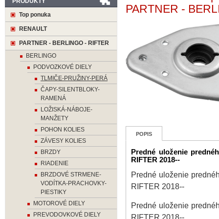
PRODUKTY
PARTNER - BERLI
Top ponuka
RENAULT
PARTNER - BERLINGO - RIFTER
BERLINGO
PODVOZKOVÉ DIELY
TLMIČE-PRUŽINY-PERÁ
ČAPY-SILENTBLOKY-
RAMENÁ
LOŽISKÁ-NÁBOJE-
MANŽETY
POHON KOLIES
POPIS
ZÁVESY KOLIES
Predné uloženie predné
BRZDY
RIFTER 2018--
RIADENIE
Predné uloženie predné
BRZDOVÉ STRMENE-
VODÍTKA-PRACHOVKY-
RIFTER 2018--
PIESTIKY
MOTOROVÉ DIELY
Predné uloženie predné
PREVODOVKOVÉ DIELY
RIFTER 2018--