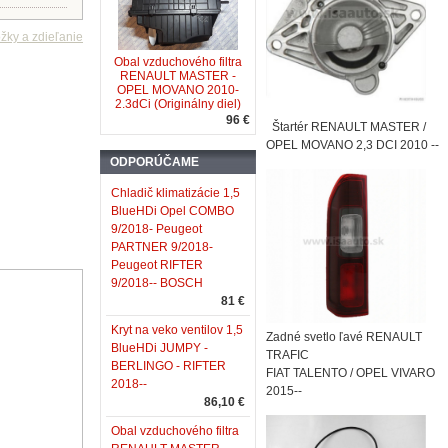
Obal vzduchového filtra
RENAULT MASTER -
OPEL MOVANO 2010-
2.3dCi (Originálny diel)
96 €
Štartér RENAULT MASTER /
OPEL MOVANO 2,3 DCI 2010 --
ODPORÚČAME
Chladič klimatizácie 1,5
BlueHDi Opel COMBO
9/2018- Peugeot
PARTNER 9/2018-
Peugeot RIFTER
9/2018-- BOSCH
81 €
Kryt na veko ventilov 1,5
Zadné svetlo ľavé RENAULT
BlueHDi JUMPY -
TRAFIC
BERLINGO - RIFTER
FIAT TALENTO / OPEL VIVARO
2018--
2015--
86,10 €
Obal vzduchového filtra