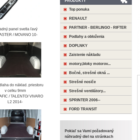
PRODUKTY
Top ponuka
RENAULT
PARTNER - BERLINGO - RIFTER
ný panel svetla ľavý
STER / MOVANO 10-
Podlahy a obloženia
DOPLNKY
Zaistenie nákladu
motory,bloky motorov...
Bočné, strešné okná ...
Strešné nosiče
laha do náklad. priestoru
 celku 9mm
Strešné ventilátory...
AFIC / TALENTO/ VIVARO
SPRINTER 2006--
2 2014-
FORD TRANSIT
Pokiaľ sa Vami požadovaný
náhradný diel na stránkach