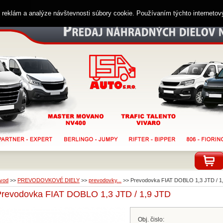
ií reklám a analýze návštevnosti súbory cookie. Používaním týchto interneto
vod
>>
PREVODOVKOVÉ DIELY
>>
prevodovky...
>>
Prevodovka FIAT DOBLO 1,3 JTD / 1
Prevodovka FIAT DOBLO 1,3 JTD / 1,9 JTD
Obj. čislo: