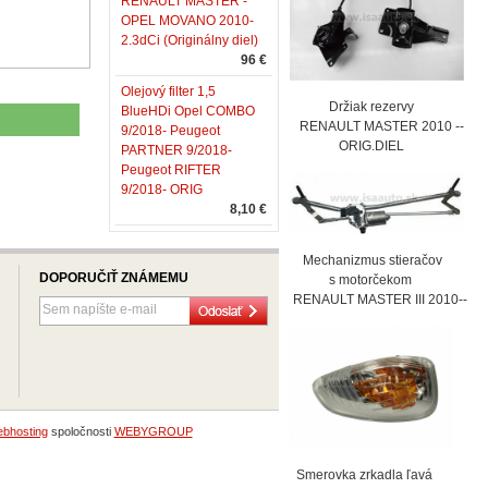
RENAULT MASTER -
OPEL MOVANO 2010-
2.3dCi (Originálny diel)
96 €
Olejový filter 1,5
Držiak rezervy
BlueHDi Opel COMBO
RENAULT MASTER 2010 --
9/2018- Peugeot
ORIG.DIEL
PARTNER 9/2018-
Peugeot RIFTER
9/2018- ORIG
8,10 €
Mechanizmus stieračov
DOPORUČIŤ ZNÁMEMU
s motorčekom
RENAULT MASTER III 2010--
bhosting
spoločnosti
WEBYGROUP
Smerovka zrkadla ľavá