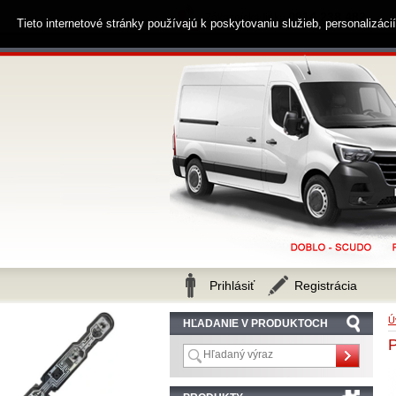
0914 238 482
Zákaznícka linka
Tieto internetové stránky používajú k poskytovaniu služieb, personalizác
Prihlásiť
Registrácia
Ú
HĽADANIE V PRODUKTOCH