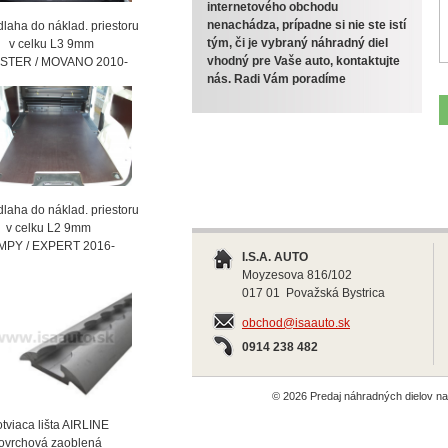
internetového obchodu
nenachádza, prípadne si nie ste istí
laha do náklad. priestoru
tým, či je vybraný náhradný diel
celku L3 9mm
vhodný pre Vaše auto, kontaktujte
STER / MOVANO 2010-
nás. Radi Vám poradíme
laha do náklad. priestoru
celku L2 9mm
MPY / EXPERT 2016-
I.S.A. AUTO
Moyzesova 816/102
017 01 Považská Bystrica
obchod@isaauto.sk
0914 238 482
© 2026 Predaj náhradných dielov 
viaca lišta AIRLINE
vrchová zaoblená