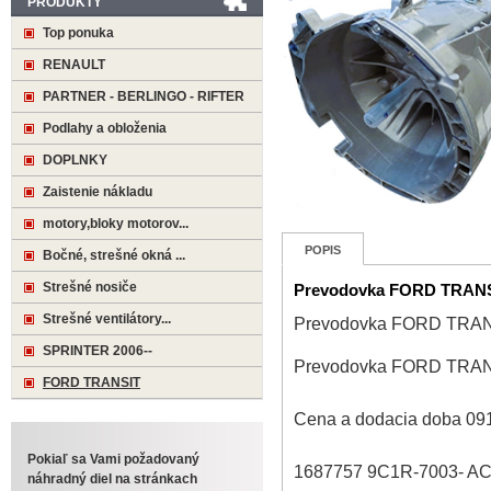
PRODUKTY
Top ponuka
RENAULT
PARTNER - BERLINGO - RIFTER
Podlahy a obloženia
DOPLNKY
Zaistenie nákladu
motory,bloky motorov...
POPIS
Bočné, strešné okná ...
Strešné nosiče
Prevodovka FORD TRANSI
Strešné ventilátory...
Prevodovka FORD TRANS
SPRINTER 2006--
Prevodovka FORD TRANS
FORD TRANSIT
Cena a dodacia doba 09
Pokiaľ sa Vami požadovaný
1687757 9C1R-7003- A
náhradný diel na stránkach