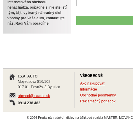
internetového obchodu
nenachádza, prípadne si nie ste istí
tým, či je vybraný náhradný diel
vhodný pre Vaše auto, kontaktujte
nás. Radi Vám poradíme
VŠEOBECNÉ
I.S.A. AUTO
Moyzesova 816/102
Ako nakupovať
017 01 Považská Bystrica
Informácie
Obchodné podmienky
obchod@isaauto.sk
Reklamačný poriadok
0914 238 482
© 2026 Predaj náhradných dielov na úžitkové vozidlá MASTER, MOVANO