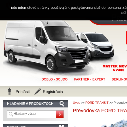
0914 238 482
Zákaznícka linka
Tieto internetové stránky používajú k poskytovaniu služieb, personaliz
súh
Prihlásiť
Registrácia
Úvod
>>
FORD TRANSIT
>>
Prevodov
HĽADANIE V PRODUKTOCH
Prevodovka FORD TRAN