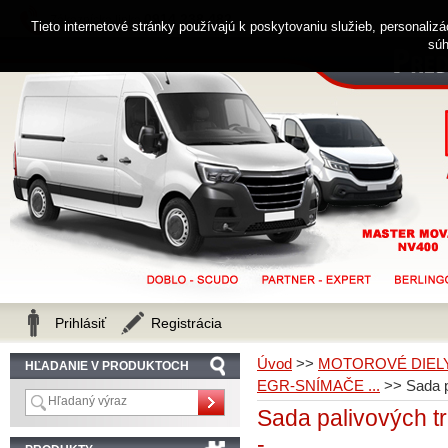
0914 238 482
Zákaznícka linka
Tieto internetové stránky používajú k poskytovaniu služieb, personaliz
súh
Prihlásiť
Registrácia
Úvod
>>
MOTOROVÉ DIEL
HĽADANIE V PRODUKTOCH
EGR-SNÍMAČE ...
>>
Sada 
Sada palivových t
-