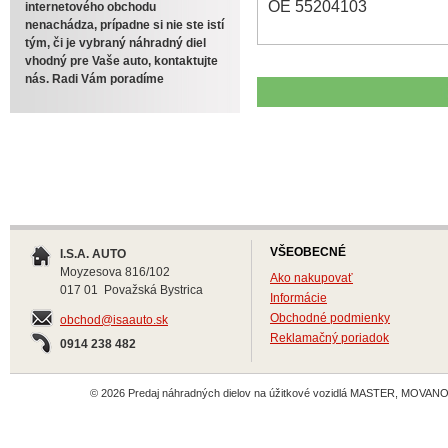
OE 55204103
internetového obchodu
nenachádza, prípadne si nie ste istí
tým, či je vybraný náhradný diel
vhodný pre Vaše auto, kontaktujte
nás. Radi Vám poradíme
VŠEOBECNÉ
I.S.A. AUTO
Moyzesova 816/102
Ako nakupovať
017 01 Považská Bystrica
Informácie
Obchodné podmienky
obchod@isaauto.sk
Reklamačný poriadok
0914 238 482
© 2026 Predaj náhradných dielov na úžitkové vozidlá MASTER, MOVANO