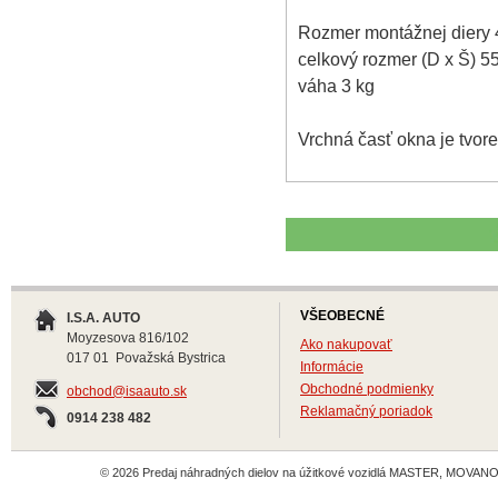
Rozmer montážnej diery
celkový rozmer (D x Š) 
váha 3 kg
Vrchná časť okna je tvor
VŠEOBECNÉ
I.S.A. AUTO
Moyzesova 816/102
Ako nakupovať
017 01 Považská Bystrica
Informácie
Obchodné podmienky
obchod@isaauto.sk
Reklamačný poriadok
0914 238 482
© 2026 Predaj náhradných dielov na úžitkové vozidlá MASTER, MOVANO