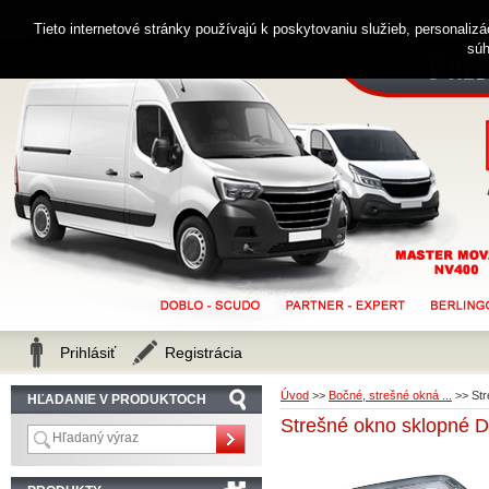
0914 238 482
Zákaznícka linka
Tieto internetové stránky používajú k poskytovaniu služieb, personaliz
súh
Prihlásiť
Registrácia
Úvod
>>
Bočné, strešné okná ...
>>
Str
HĽADANIE V PRODUKTOCH
Strešné okno sklopné D