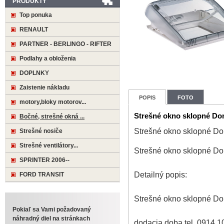
PRODUKTY
Top ponuka
RENAULT
PARTNER - BERLINGO - RIFTER
Podlahy a obloženia
DOPLNKY
Zaistenie nákladu
POPIS
FOTO
motory,bloky motorov...
Strešné okno sklopné Dom
Bočné, strešné okná ...
Strešné okno sklopné Dom
Strešné nosiče
Strešné ventilátory...
Strešné okno sklopné Dom
SPRINTER 2006--
Detailný popis:
FORD TRANSIT
Strešné okno sklopné Dom
Pokiaľ sa Vami požadovaný
náhradný diel na stránkach
dodacia doba tel. 0914 1